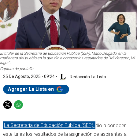
El titular de la Secretaría de Educación Pública (SEP), Mario Delgado, en la
mañanera del pueblo en la que dio a conocer los resultados de "Mi derecho, Mi
lugar".
Captura de pantalla.
25 De Agosto, 2025 - 09:24
•
Redacción La-Lista
Agregar La Lista en
T
W
w
h
i
a
La Secretaría de Educación Pública (SEP)
dio a conocer
t
t
t
s
este lunes los resultados de la asignación de aspirantes a