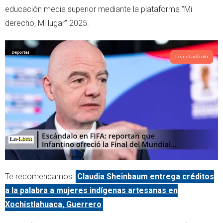
e
a
educación media superior mediante la plataforma “Mi
r
p
derecho, Mi lugar” 2025.
p
Lea el artículo
Te recomendamos:
Claudia Sheinbaum entrega créditos
a la palabra a mujeres indígenas artesanas en
Xochistlahuaca, Guerrero