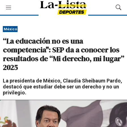
M
M
e
o
n
s
ú
t
México
r
“La educación no es una
a
r
competencia": SEP da a conocer los
B
resultados de “Mi derecho, mi lugar”
ú
s
2025
q
u
La presidenta de México, Claudia Sheibaum Pardo,
e
destacó que estudiar debe ser un derecho y no un
d
privilegio.
a