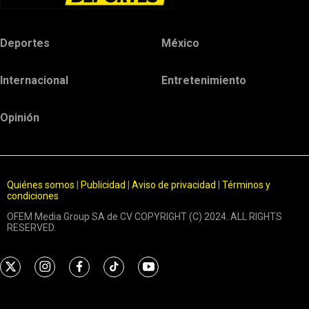
Deportes
México
Internacional
Entretenimiento
Opinión
Quiénes somos
|
Publicidad
|
Aviso de privacidad
|
Términos y
condiciones
OFEM Media Group SA de CV COPYRIGHT (C) 2024. ALL RIGHTS
RESERVED.
t
i
f
t
y
w
n
a
i
o
i
s
c
k
u