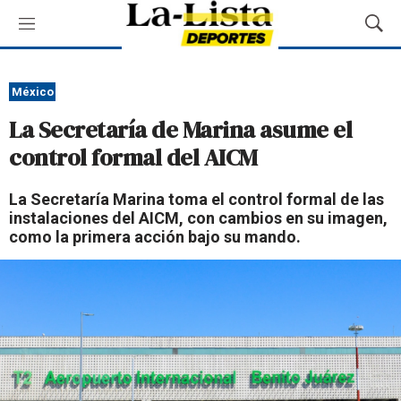
M
M
e
o
n
s
ú
t
México
r
La Secretaría de Marina asume el
a
r
control formal del AICM
B
ú
La Secretaría Marina toma el control formal de las
s
instalaciones del AICM, con cambios en su imagen,
q
como la primera acción bajo su mando.
u
e
d
a