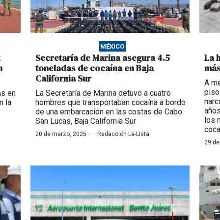
MÉXICO
2
Secretaría de Marina asegura 4.5
La 
n
toneladas de cocaína en Baja
más
California Sur
A me
piso
as en
La Secretaría de Marina detuvo a cuatro
narc
n la
hombres que transportaban cocaína a bordo
años
de una embarcación en las costas de Cabo
los 
San Lucas, Baja California Sur
coca
·
20 de marzo, 2025
Redacción La-Lista
29 de