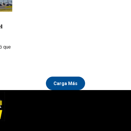
l
ó que
Carga Más