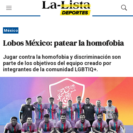
M
M
e
o
n
s
ú
t
México
r
Lobos México: patear la homofobia
a
r
B
Jugar contra la homofobia y discriminación son
ú
parte de los objetivos del equipo creado por
s
integrantes de la comunidad LGBTIQ+.
q
u
e
d
a