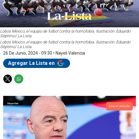
Lobos México, el equipo de futbol contra la homofobia. Ilustración: Eduardo
Séptimo/ La Lista.
Lobos México, el equipo de futbol contra la homofobia. Ilustración: Eduardo
Séptimo/ La Lista.
26 De Junio, 2024 - 09:30
•
Nayeli Valencia
Agregar La Lista en
T
W
w
h
i
a
t
t
t
s
Lea el artículo
e
a
r
p
p