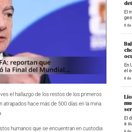
det
El 
ges
8 de
Bal
cho
ocu
En 
el 
8 de
eves el hallazgo de los restos de los primeros
Lio
mue
n atrapados hace más de 500 días en la mina
ser
.
El 
a s
 restos humanos que se encuentran en custodia
8 de