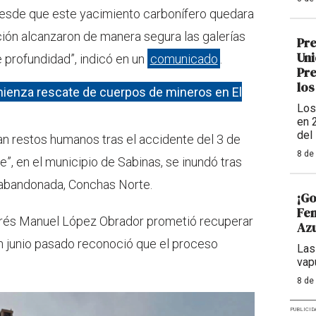
 desde que este yacimiento carbonífero quedara
ión alcanzaron de manera segura las galerías
Pre
Uni
 profundidad”, indicó en un
comunicado
.
Pre
los
mienza rescate de cuerpos de mineros en El
Los
en 
del
an restos humanos tras el accidente del 3 de
8 de
”, en el municipio de Sabinas, se inundó tras
 abandonada, Conchas Norte.
¡Go
Fem
ndrés Manuel López Obrador prometió recuperar
Azu
n junio pasado reconoció que el proceso
Las
vap
8 de
PUBLICID