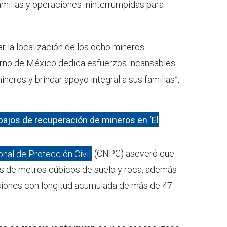
amilias y operaciones ininterrumpidas para
ar la localización de los ocho mineros
ierno de México dedica esfuerzos incansables
ineros y brindar apoyo integral a sus familias”,
abajos de recuperación de mineros en ‘El
nal de Protección Civil
(CNPC) aseveró que
es de metros cúbicos de suelo y roca, además
aciones con longitud acumulada de más de 47