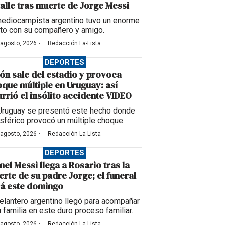
alle tras muerte de Jorge Messi
mediocampista argentino tuvo un enorme
to con su compañero y amigo.
·
 agosto, 2026
Redacción La-Lista
DEPORTES
ón sale del estadio y provoca
que múltiple en Uruguay: así
rrió el insólito accidente VIDEO
Uruguay se presentó este hecho donde
esférico provocó un múltiple choque.
·
 agosto, 2026
Redacción La-Lista
DEPORTES
nel Messi llega a Rosario tras la
rte de su padre Jorge; el funeral
á este domingo
delantero argentino llegó para acompañar
u familia en este duro proceso familiar.
·
 agosto, 2026
Redacción La-Lista