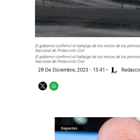
El gobierno confirmó el hallazgo de los restos de los prim
Nacional de Protección Civil
El gobierno confirmó el hallazgo de los restos de los prim
Nacional de Protección Civil
28 De Diciembre, 2023 - 15:41
•
Redacció
T
W
w
h
i
a
t
t
t
s
e
a
r
p
p