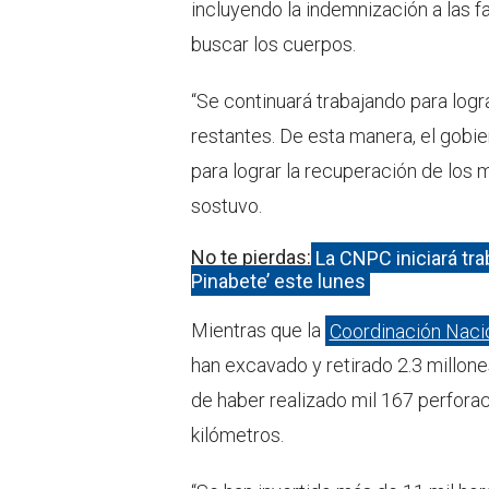
incluyendo la indemnización a las f
buscar los cuerpos.
“Se continuará trabajando para logr
restantes. De esta manera, el gob
para lograr la recuperación de los m
sostuvo.
No te pierdas:
La CNPC iniciará tr
Pinabete’ este lunes
Mientras que la
Coordinación Nacio
han excavado y retirado 2.3 millon
de haber realizado mil 167 perfor
kilómetros.