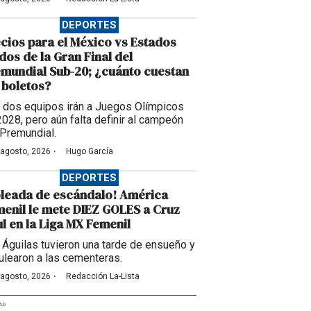
DEPORTES
cios para el México vs Estados
dos de la Gran Final del
mundial Sub-20; ¿cuánto cuestan
 boletos?
 dos equipos irán a Juegos Olímpicos
2028, pero aún falta definir al campeón
 Premundial.
·
 agosto, 2026
Hugo García
DEPORTES
leada de escándalo! América
enil le mete DIEZ GOLES a Cruz
l en la Liga MX Femenil
 Águilas tuvieron una tarde de ensueño y
ulearon a las cementeras.
·
 agosto, 2026
Redacción La-Lista
AD