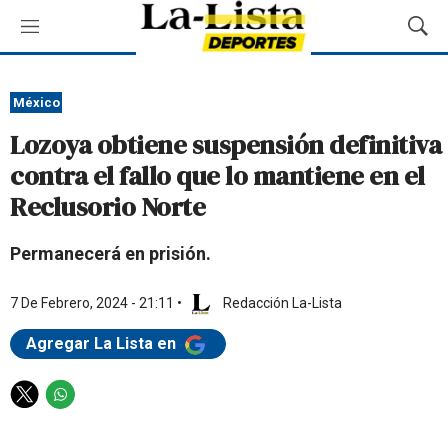
M
M
e
o
n
s
ú
t
México
r
Lozoya obtiene suspensión definitiva
a
r
contra el fallo que lo mantiene en el
B
Reclusorio Norte
ú
s
q
Permanecerá en prisión.
u
e
7 De Febrero, 2024 - 21:11
•
Redacción La-Lista
d
a
Agregar La Lista en
T
W
w
h
i
a