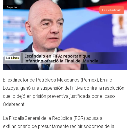
t
t
t
s
Lea el artículo
e
a
r
p
p
El exdirector de Petróleos Mexicanos (Pemex), Emilio
Lozoya, ganó una suspensión definitiva contra la resolución
que lo dejó en prisión preventiva justificada por el caso
Odebrecht.
La FiscalíaGeneral de la República (FGR) acusa al
exfuncionario de presuntamente recibir sobornos de la