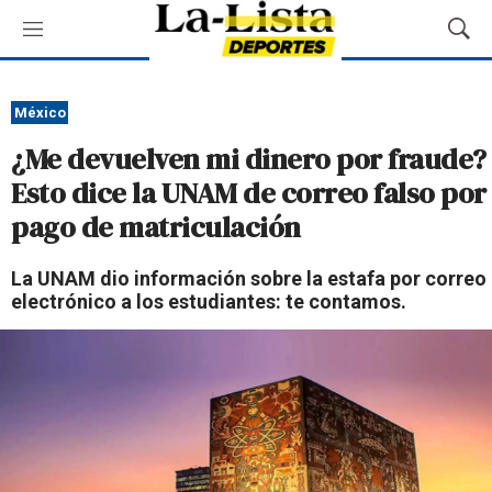
M
M
e
o
n
s
ú
t
México
r
¿Me devuelven mi dinero por fraude?
a
r
Esto dice la UNAM de correo falso por
B
pago de matriculación
ú
s
q
La UNAM dio información sobre la estafa por correo
u
electrónico a los estudiantes: te contamos.
e
d
a