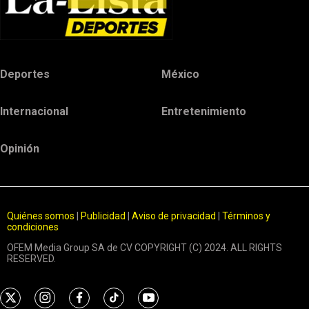
Deportes
México
Internacional
Entretenimiento
Opinión
Quiénes somos
|
Publicidad
|
Aviso de privacidad
|
Términos y
condiciones
OFEM Media Group SA de CV COPYRIGHT (C) 2024. ALL RIGHTS
RESERVED.
t
i
f
t
y