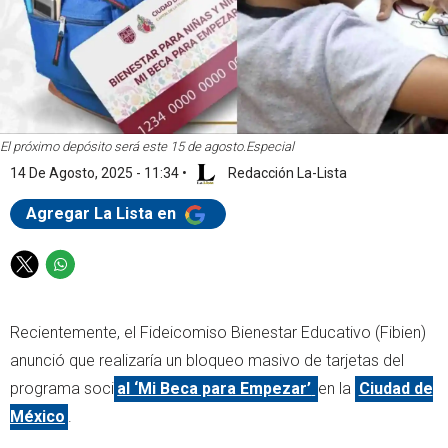
El próximo depósito será este 15 de agosto.
Especial
14 De Agosto, 2025 - 11:34
•
Redacción La-Lista
Agregar La Lista en
T
W
w
h
i
a
Recientemente, el Fideicomiso Bienestar Educativo (Fibien)
t
t
t
s
anunció que realizaría un bloqueo masivo de tarjetas del
e
a
programa soci
al ‘Mi Beca para Empezar’
en la
Ciudad de
r
p
México
.
p