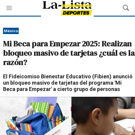
M
M
e
o
n
s
ú
t
México
r
Mi Beca para Empezar 2025: Realizan
a
r
bloqueo masivo de tarjetas ¿cuál es la
B
razón?
ú
s
q
El Fideicomiso Bienestar Educativo (Fibien) anunció
u
un bloqueo masivo de tarjetas del programa 'Mi
e
Beca para Empezar' a cierto grupo de personas
d
a