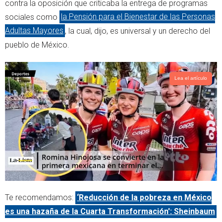
t
s
contra la oposición que criticaba la entrega de programas
e
a
sociales como
la Pensión para el Bienestar de las Personas
r
p
Adultas Mayores
, la cual, dijo, es universal y un derecho del
p
pueblo de México.
Lea el artículo
Te recomendamos:
‘Reducción de la pobreza en México
es una hazaña de la Cuarta Transformación': Sheinbaum