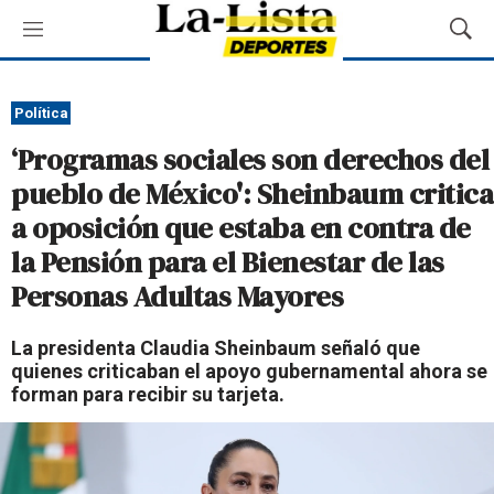
M
M
e
o
n
s
ú
t
Política
r
‘Programas sociales son derechos del
a
r
pueblo de México': Sheinbaum critica
B
a oposición que estaba en contra de
ú
s
la Pensión para el Bienestar de las
q
Personas Adultas Mayores
u
e
d
La presidenta Claudia Sheinbaum señaló que
a
quienes criticaban el apoyo gubernamental ahora se
forman para recibir su tarjeta.