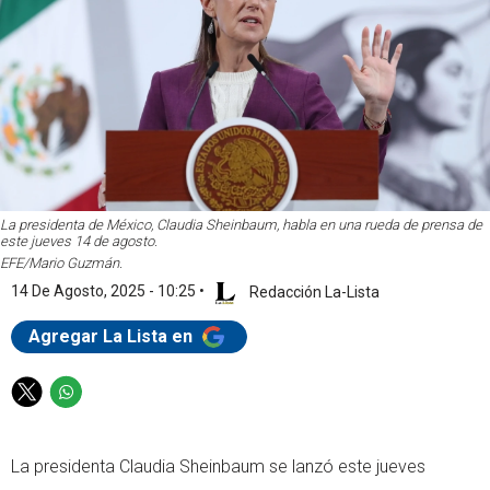
La presidenta de México, Claudia Sheinbaum, habla en una rueda de prensa de
este jueves 14 de agosto.
EFE/Mario Guzmán.
14 De Agosto, 2025 - 10:25
•
Redacción La-Lista
Agregar La Lista en
T
W
w
h
i
a
La presidenta Claudia Sheinbaum se lanzó este jueves
t
t