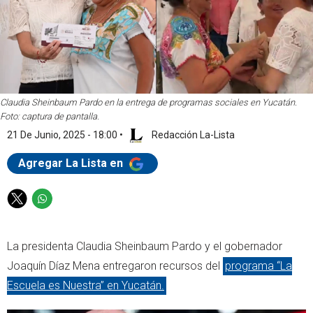
Claudia Sheinbaum Pardo en la entrega de programas sociales en Yucatán.
Foto: captura de pantalla.
21 De Junio, 2025 - 18:00
•
Redacción La-Lista
Agregar La Lista en
T
W
w
h
i
a
La presidenta Claudia Sheinbaum Pardo y el gobernador
t
t
t
s
Joaquín Díaz Mena entregaron recursos del
programa “La
e
a
Escuela es Nuestra” en Yucatán.
r
p
p