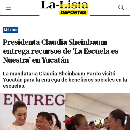
M
M
e
o
n
s
ú
t
México
r
Presidenta Claudia Sheinbaum
a
r
entrega recursos de ‘La Escuela es
B
Nuestra’ en Yucatán
ú
s
q
La mandataria Claudia Sheinbaum Pardo visitó
u
Yucatán para la entrega de beneficios sociales en la
e
escuelas.
d
a