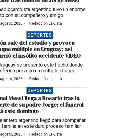
alle tras muerte de Jorge Messi
mediocampista argentino tuvo un enorme
to con su compañero y amigo.
·
 agosto, 2026
Redacción La-Lista
DEPORTES
ón sale del estadio y provoca
que múltiple en Uruguay: así
rrió el insólito accidente VIDEO
Uruguay se presentó este hecho donde
esférico provocó un múltiple choque.
·
 agosto, 2026
Redacción La-Lista
DEPORTES
nel Messi llega a Rosario tras la
rte de su padre Jorge; el funeral
á este domingo
delantero argentino llegó para acompañar
u familia en este duro proceso familiar.
·
 agosto, 2026
Redacción La-Lista