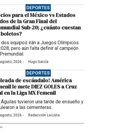
DEPORTES
cios para el México vs Estados
dos de la Gran Final del
mundial Sub-20; ¿cuánto cuestan
 boletos?
 dos equipos irán a Juegos Olímpicos
2028, pero aún falta definir al campeón
 Premundial.
·
 agosto, 2026
Hugo García
DEPORTES
leada de escándalo! América
enil le mete DIEZ GOLES a Cruz
l en la Liga MX Femenil
 Águilas tuvieron una tarde de ensueño y
ulearon a las cementeras.
·
 agosto, 2026
Redacción La-Lista
AD