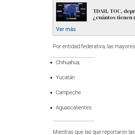
TDAH, TOC, depr
¿cuántos tienen 
Ver más
Por entidad federativa, las mayores 
Chihuahua,
Yucatán
Campeche
Aguascalientes
Mientras que las que reportaron la