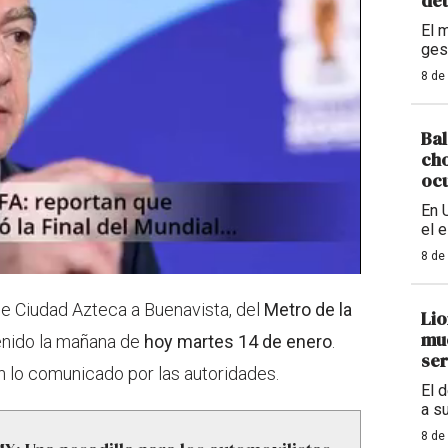
det
El 
ges
8 de
Bal
cho
ocu
En 
el 
8 de
 de Ciudad Azteca a Buenavista, del
Metro de la
Lio
mue
enido la mañana de
hoy martes 14 de enero
.
ser
n lo comunicado por las autoridades.
El 
a s
8 de