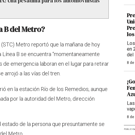
X: Una pesadilla para los automovilistas
Pre
Uni
a B del Metro?
Pre
los
Los
o (STC) Metro reportó que la mañana de hoy
en 
 la Línea B se encuentra “momentaneamente
del
s de emergencia laboran en el lugar para retirar
8 de
arrojó a las vías del tren.
¡Go
Fem
rió en la estación Río de los Remedios, aunque
Azu
ada por la autoridad del Metro, dirección
Las
vap
8 de
 estado de la persona que presuntamente se
PUBLICID
 del Metro.