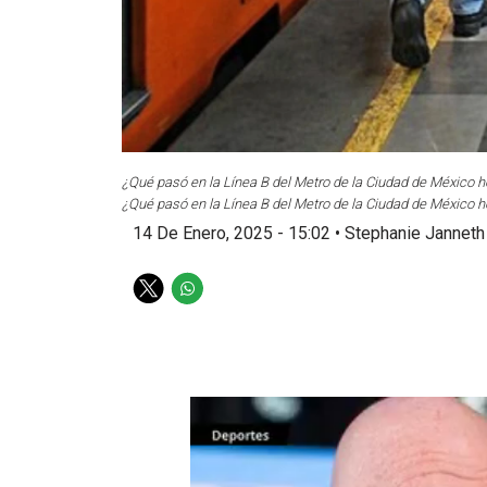
¿Qué pasó en la Línea B del Metro de la Ciudad de Méxic
¿Qué pasó en la Línea B del Metro de la Ciudad de Méxic
14 De Enero, 2025 - 15:02
•
Stephanie Janneth
T
W
w
h
i
a
t
t
t
s
e
a
r
p
p