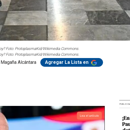
o hoy? Foto: ProtoplasmaKid/Wikimedia Commons.
o hoy? Foto: ProtoplasmaKid/Wikimedia Commons.
 Magaña Alcántara
Agregar La Lista en
PUBLICID
Lea el artículo
¡En
Pau