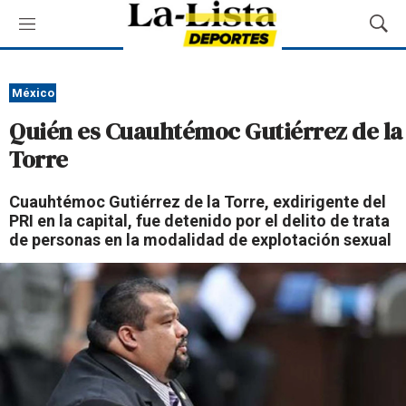
M
M
e
o
n
s
ú
t
México
r
Quién es Cuauhtémoc Gutiérrez de la
a
r
Torre
B
ú
Cuauhtémoc Gutiérrez de la Torre, exdirigente del
s
PRI en la capital, fue detenido por el delito de trata
q
de personas en la modalidad de explotación sexual
u
e
d
a