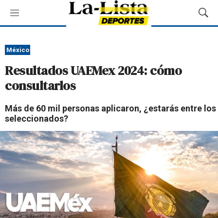
M
M
e
o
n
s
ú
t
México
r
Resultados UAEMex 2024: cómo
a
r
consultarlos
B
ú
Más de 60 mil personas aplicaron, ¿estarás entre los
s
seleccionados?
q
u
e
d
a