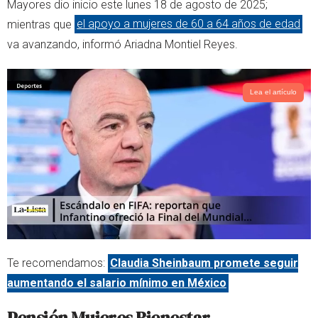
t
s
Mayores dio inicio este lunes 18 de agosto de 2025;
e
a
mientras que
el apoyo a mujeres de 60 a 64 años de edad
r
p
va avanzando, informó Ariadna Montiel Reyes.
p
Lea el artículo
Te recomendamos:
Claudia Sheinbaum promete seguir
aumentando el salario mínimo en México