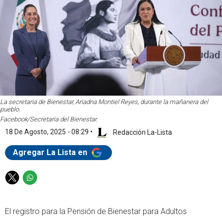
La secretaria de Bienestar, Ariadna Montiel Reyes, durante la mañanera del
pueblo.
Facebook/Secretaría del Bienestar.
18 De Agosto, 2025 - 08:29
•
Redacción La-Lista
Agregar La Lista en
T
W
w
h
i
a
El registro para la Pensión de Bienestar para Adultos
t
t