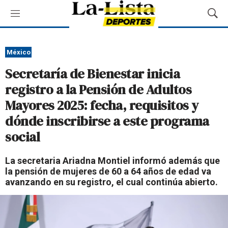
M
M
e
o
n
s
ú
t
México
r
Secretaría de Bienestar inicia
a
r
registro a la Pensión de Adultos
B
Mayores 2025: fecha, requisitos y
ú
s
dónde inscribirse a este programa
q
social
u
e
d
La secretaria Ariadna Montiel informó además que
a
la pensión de mujeres de 60 a 64 años de edad va
avanzando en su registro, el cual continúa abierto.