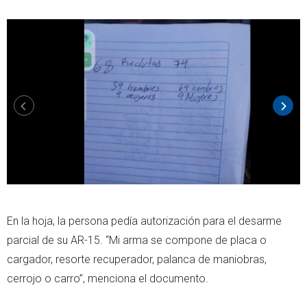
En la hoja, la persona pedía autorización para el desarme
parcial de su AR-15. “Mi arma se compone de placa o
cargador, resorte recuperador, palanca de maniobras,
cerrojo o carro”, menciona el documento.