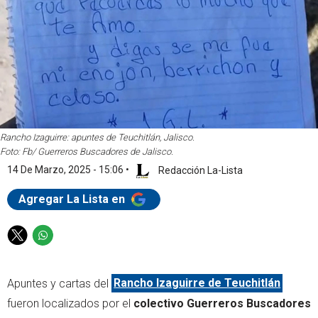
Rancho Izaguirre: apuntes de Teuchitlán, Jalisco.
Foto: Fb/ Guerreros Buscadores de Jalisco.
14 De Marzo, 2025 - 15:06
•
Redacción La-Lista
Agregar La Lista en
T
W
w
h
i
a
Apuntes y cartas del
Rancho Izaguirre de Teuchitlán
t
t
t
s
fueron localizados por el
colectivo Guerreros Buscadores
e
a