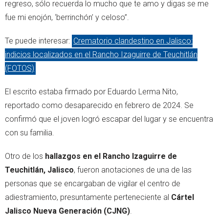
regreso, sólo recuerda lo mucho que te amo y digas se me
fue mi enojón, ‘berrinchón’ y celoso”.
Te puede interesar:
Crematorio clandestino en Jalisco:
indicios localizados en el Rancho Izaguirre de Teuchitlán
(FOTOS)
El escrito estaba firmado por Eduardo Lerma Nito,
reportado como desaparecido en febrero de 2024. Se
confirmó que el joven logró escapar del lugar y se encuentra
con su familia.
Otro de los
hallazgos en el Rancho Izaguirre de
Teuchitlán, Jalisco
, fueron anotaciones de una de las
personas que se encargaban de vigilar el centro de
adiestramiento, presuntamente perteneciente al
Cártel
Jalisco Nueva Generación (CJNG)
.