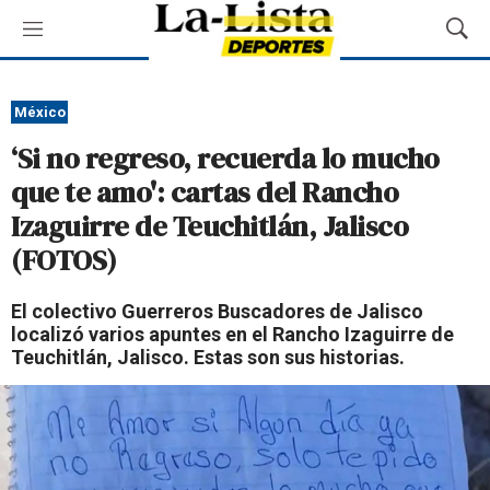
M
M
e
o
n
s
ú
t
México
r
‘Si no regreso, recuerda lo mucho
a
r
que te amo': cartas del Rancho
B
Izaguirre de Teuchitlán, Jalisco
ú
s
(FOTOS)
q
u
El colectivo Guerreros Buscadores de Jalisco
e
localizó varios apuntes en el Rancho Izaguirre de
d
Teuchitlán, Jalisco. Estas son sus historias.
a