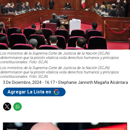
Los ministros de la Suprema Corte de Justicia de la Nación (SCJN)
determinaron que la prisión vitalicia viola derechos humanos y principios
constitucionales. Foto: SCJN.
Los ministros de la Suprema Corte de Justicia de la Nación (SCJN)
determinaron que la prisión vitalicia viola derechos humanos y principios
constitucionales. Foto: SCJN.
3 De Diciembre, 2024 - 16:17
•
Stephanie Janneth Magaña Alcántara
Agregar La Lista en
T
W
w
h
i
a
t
t