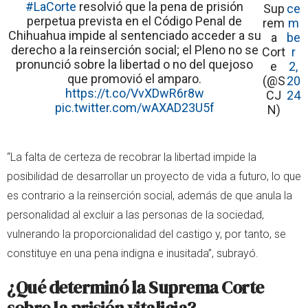
#LaCorte
resolvió que la pena de prisión
Sup
ce
perpetua prevista en el Código Penal de
rem
m
Chihuahua impide al sentenciado acceder a su
a
be
derecho a la reinserción social; el Pleno no se
Cort
r
pronunció sobre la libertad o no del quejoso
e
2,
que promovió el amparo.
(@S
20
https://t.co/VvXDwR6r8w
CJ
24
pic.twitter.com/wAXAD23U5f
N)
“La falta de certeza de recobrar la libertad impide la
posibilidad de desarrollar un proyecto de vida a futuro, lo que
es contrario a la reinserción social, además de que anula la
personalidad al excluir a las personas de la sociedad,
vulnerando la proporcionalidad del castigo y, por tanto, se
constituye en una pena indigna e inusitada”, subrayó.
¿Qué determinó la Suprema Corte