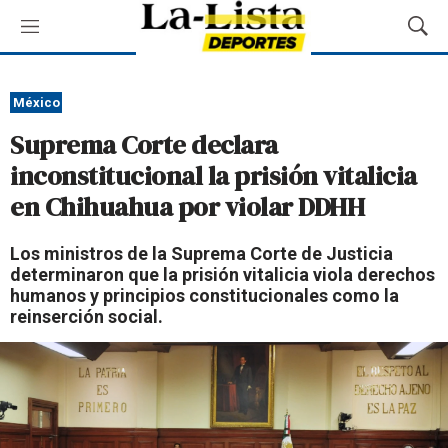
M
M
e
o
n
s
ú
t
México
r
Suprema Corte declara
a
r
inconstitucional la prisión vitalicia
B
en Chihuahua por violar DDHH
ú
s
q
Los ministros de la Suprema Corte de Justicia
u
determinaron que la prisión vitalicia viola derechos
e
humanos y principios constitucionales como la
d
reinserción social.
a