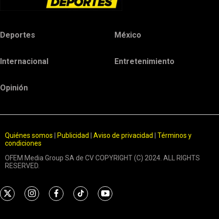
Deportes
México
Internacional
Entretenimiento
Opinión
Quiénes somos
|
Publicidad
|
Aviso de privacidad
|
Términos y
condiciones
OFEM Media Group SA de CV COPYRIGHT (C) 2024. ALL RIGHTS
RESERVED.
t
i
f
t
y
w
n
a
i
o
i
s
c
k
u