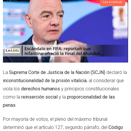
t
s
Lea el artículo
e
a
r
p
p
La
Suprema Corte de Justicia de la Nación (SCJN)
declaró la
inconstitucionalidad de la prisión vitalicia
, al considerar que
viola los
derechos humanos
y principios constitucionales
como la
reinserción social
y la
proporcionalidad de las
penas
.
Por mayoría de votos, el pleno del máximo tribunal
determinó que el artículo 127, segundo párrafo, del
Código