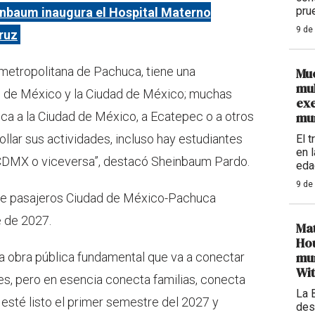
pru
inbaum inaugura el Hospital Materno
9 de
ruz
 metropolitana de Pachuca, tiene una
Mue
mul
 de México y la Ciudad de México; muchas
exe
uca a la Ciudad de México, a Ecatepec o a otros
mu
llar sus actividades, incluso hay estudiantes
El 
en 
a CDMX o viceversa”, destacó Sheinbaum Pardo.
eda
9 de
 de pasajeros Ciudad de México-Pachuca
e de 2027.
Mat
Hou
muñ
na obra pública fundamental que va a conectar
Wi
s, pero en esencia conecta familias, conecta
La 
esté listo el primer semestre del 2027 y
des