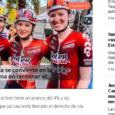
El 
Teq
Lea el artículo
aut
9 de
Sur
cua
Est
Una
Hal
día.
9 de
Jue
Car
mar
 el tren tiene un avance del 4% y su
med
ue ya casi está liberado el derecho de vía.
La 
con