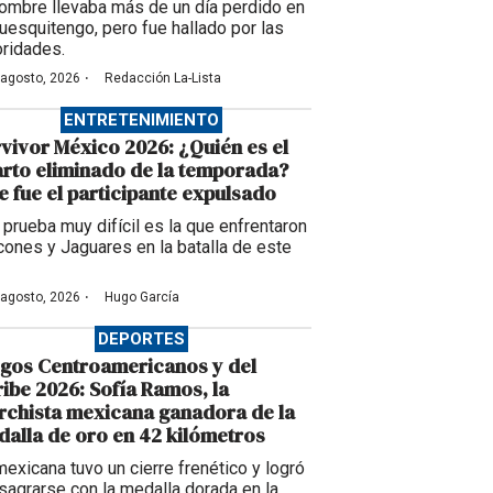
hombre llevaba más de un día perdido en
uesquitengo, pero fue hallado por las
oridades.
·
 agosto, 2026
Redacción La-Lista
ENTRETENIMIENTO
vivor México 2026: ¿Quién es el
rto eliminado de la temporada?
e fue el participante expulsado
 prueba muy difícil es la que enfrentaron
cones y Jaguares en la batalla de este
·
 agosto, 2026
Hugo García
DEPORTES
gos Centroamericanos y del
ibe 2026: Sofía Ramos, la
chista mexicana ganadora de la
alla de oro en 42 kilómetros
mexicana tuvo un cierre frenético y logró
sagrarse con la medalla dorada en la