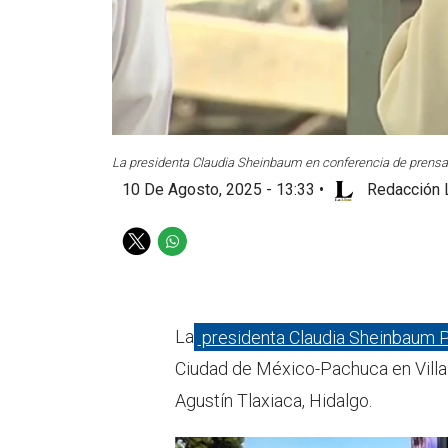
La presidenta Claudia Sheinbaum en conferencia de prensa
10 De Agosto, 2025 - 13:33
•
Redacción 
T
W
w
h
i
a
t
t
t
s
La
presidenta Claudia Sheinbaum 
e
a
Ciudad de México-Pachuca en Villa 
r
p
p
Agustín Tlaxiaca, Hidalgo.