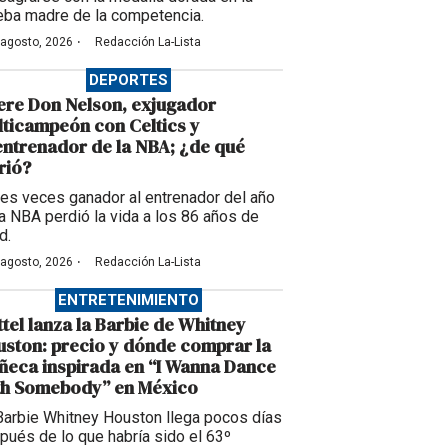
eba madre de la competencia.
·
 agosto, 2026
Redacción La-Lista
DEPORTES
re Don Nelson, exjugador
ticampeón con Celtics y
ntrenador de la NBA; ¿de qué
rió?
tres veces ganador al entrenador del año
la NBA perdió la vida a los 86 años de
d.
·
 agosto, 2026
Redacción La-Lista
ENTRETENIMIENTO
tel lanza la Barbie de Whitney
ston: precio y dónde comprar la
eca inspirada en “I Wanna Dance
th Somebody” en México
Barbie Whitney Houston llega pocos días
pués de lo que habría sido el 63º