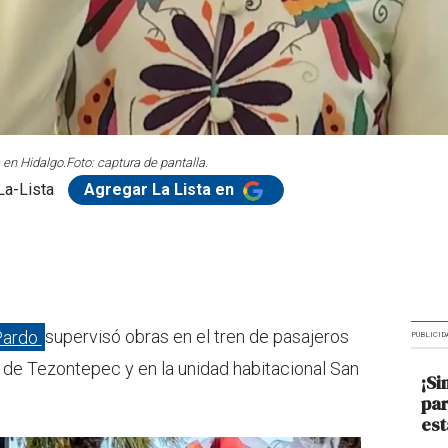
 en Hidalgo.
Foto: captura de pantalla.
La-Lista
Agregar La Lista en
Pardo
supervisó obras en el tren de pasajeros
PUBLICID
de Tezontepec y en la unidad habitacional San
¡Si
par
est