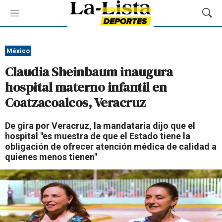
M
M
e
o
n
s
ú
t
México
r
Claudia Sheinbaum inaugura
a
r
hospital materno infantil en
B
Coatzacoalcos, Veracruz
ú
s
q
De gira por Veracruz, la mandataria dijo que el
u
hospital "es muestra de que el Estado tiene la
e
obligación de ofrecer atención médica de calidad a
d
quienes menos tienen"
a