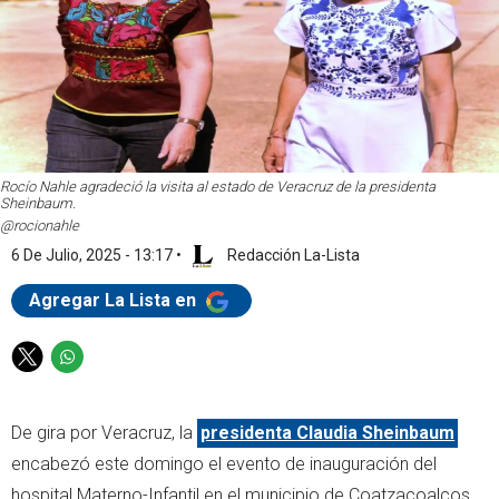
Rocío Nahle agradeció la visita al estado de Veracruz de la presidenta
Sheinbaum.
@rocionahle
6 De Julio, 2025 - 13:17
•
Redacción La-Lista
Agregar La Lista en
T
W
w
h
i
a
De gira por Veracruz, la
presidenta Claudia Sheinbaum
t
t
t
s
encabezó este domingo el evento de inauguración del
e
a
hospital Materno-Infantil en el municipio de Coatzacoalcos,