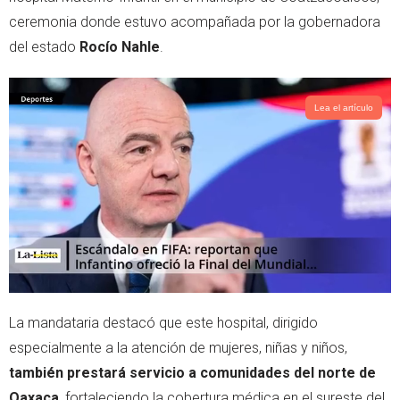
r
p
ceremonia donde estuvo acompañada por la gobernadora
p
del estado
Rocío Nahle
.
Lea el artículo
La mandataria destacó que este hospital, dirigido
especialmente a la atención de mujeres, niñas y niños,
también prestará servicio a comunidades del norte de
Oaxaca
, fortaleciendo la cobertura médica en el sureste del