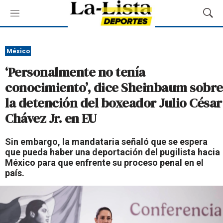
M
M
e
o
n
s
ú
t
México
r
‘Personalmente no tenía
a
r
conocimiento’, dice Sheinbaum sobre
B
la detención del boxeador Julio César
ú
s
Chávez Jr. en EU
q
u
Sin embargo, la mandataria señaló que se espera
e
que pueda haber una deportación del pugilista hacia
d
México para que enfrente su proceso penal en el
a
país.