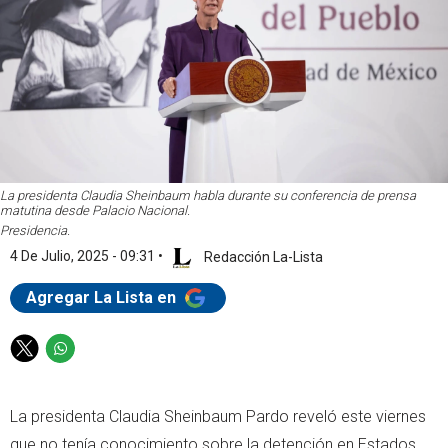
La presidenta Claudia Sheinbaum habla durante su conferencia de prensa
matutina desde Palacio Nacional.
Presidencia.
4 De Julio, 2025 - 09:31
•
Redacción La-Lista
Agregar La Lista en
T
W
w
h
i
a
La presidenta Claudia Sheinbaum Pardo reveló este viernes
t
t
t
s
que no tenía conocimiento sobre la detención en Estados