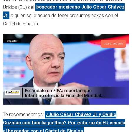
e
a
Unidos (EU) del
boxeador mexicano Julio César Chávez
r
p
Jr.
a quien se le acusa de tener presuntos nexos con el
p
Cártel de Sinaloa.
Lea el artículo
Te recomendamos:
¿Julio César Chávez Jr y Ovidio
Guzmán son familia política? Por esta razón EU vincula
al boxeador con el Cártel de Sinaloa