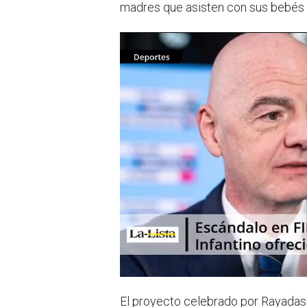
p
madres que asisten con sus bebés a
El proyecto celebrado por Rayadas