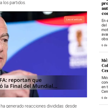
 los partidos.
pro
aut
con
Lea el artículo
En 
del 
mot
ava
obs
6 de
Méx
Col
Ce
Méx
con
en 
Cen
6 de
 ha generado reacciones divididas: desde