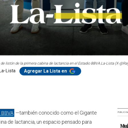
e de listón de la primera cabina de lactancia en el Estadio BBVA.
La-Lista (X-@Ra
La-Lista
Agregar La Lista en
o BBVA
—también conocido como el Gigante
PUBLICID
na de lactancia, un espacio pensado para
Muj