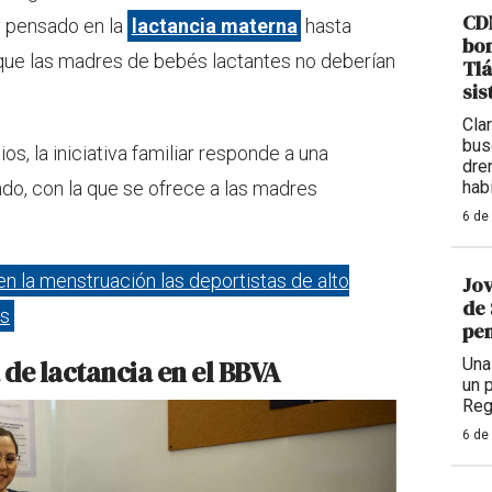
CDM
y pensado en la
lactancia materna
hasta
bom
 que las madres de bebés lactantes no deberían
Tlá
sis
Cla
bus
os, la iniciativa familiar responde a una
dre
do, con la que se ofrece a las madres
hab
6 de
n la menstruación las deportistas de alto
Jov
de 
as
pen
 de lactancia en el BBVA
Una
un 
Reg
6 de