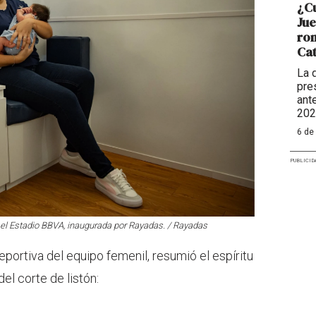
¿Cu
Ju
rom
Cat
La 
pre
ant
202
6 de
PUBLICID
n el Estadio BBVA, inaugurada por Rayadas. / Rayadas
eportiva del equipo femenil, resumió el espíritu
el corte de listón: