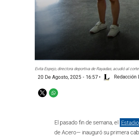
Evita Espejo, directora deportiva de Rayadas, acudió al cort
20 De Agosto, 2025 - 16:57
•
Redacción 
T
W
w
h
i
a
t
t
t
s
El pasado fin de semana, el
Estadi
e
a
de Acero— inauguró su primera cabi
r
p