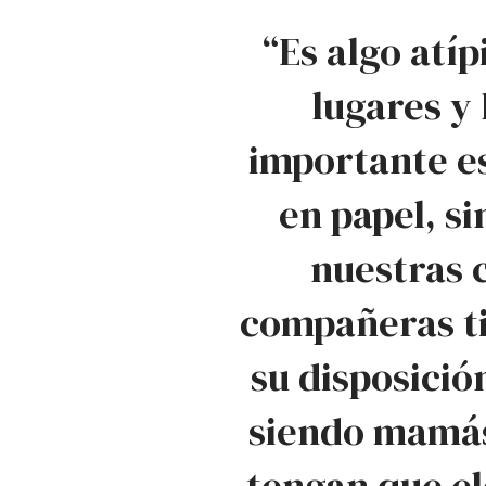
“Es algo atíp
lugares y
importante e
en papel, s
nuestras 
compañeras ti
su disposició
siendo mamás
tengan que el