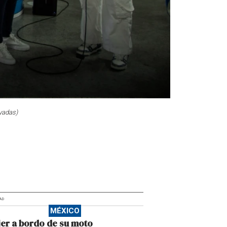
yadas)
AD
MÉXICO
er a bordo de su moto