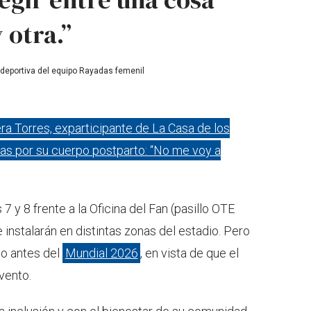
 otra.”
 deportiva del equipo Rayadas femenil
era Torres, exparticipante de La Casa de los
as por su cuerpo postparto: “No me voy a
7 y 8 frente a la Oficina del Fan (pasillo OTE
 instalarán en distintas zonas del estadio. Pero
o antes del
Mundial 2026
, en vista de que el
vento.