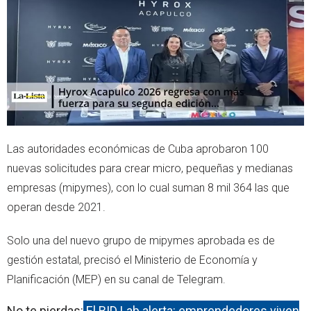
r
p
p
Las autoridades económicas de Cuba aprobaron 100
nuevas solicitudes para crear micro, pequeñas y medianas
empresas (mipymes), con lo cual suman 8 mil 364 las que
operan desde 2021.
Solo una del nuevo grupo de mipymes aprobada es de
gestión estatal, precisó el Ministerio de Economía y
Planificación (MEP) en su canal de Telegram.
No te pierdas:
El BID Lab alerta: emprendedores viven