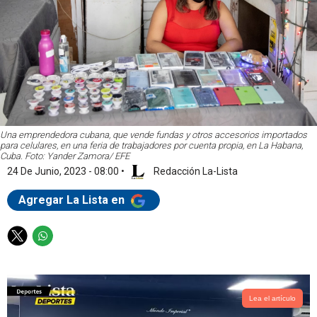
Una emprendedora cubana, que vende fundas y otros accesorios importados
para celulares, en una feria de trabajadores por cuenta propia, en La Habana,
Cuba. Foto: Yander Zamora/ EFE
24 De Junio, 2023 - 08:00
•
Redacción La-Lista
Agregar La Lista en
T
W
w
h
i
a
t
t
t
s
Lea el artículo
e
a