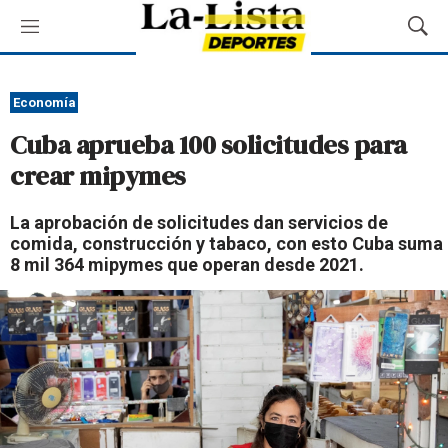
M
M
e
o
n
s
ú
t
Economía
r
Cuba aprueba 100 solicitudes para
a
r
crear mipymes
B
ú
La aprobación de solicitudes dan servicios de
s
comida, construcción y tabaco, con esto Cuba suma
q
8 mil 364 mipymes que operan desde 2021.
u
e
d
a