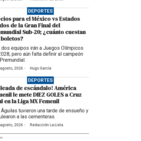
DEPORTES
cios para el México vs Estados
dos de la Gran Final del
mundial Sub-20; ¿cuánto cuestan
 boletos?
 dos equipos irán a Juegos Olímpicos
2028, pero aún falta definir al campeón
 Premundial.
·
 agosto, 2026
Hugo García
DEPORTES
leada de escándalo! América
enil le mete DIEZ GOLES a Cruz
l en la Liga MX Femenil
 Águilas tuvieron una tarde de ensueño y
ulearon a las cementeras.
·
 agosto, 2026
Redacción La-Lista
AD