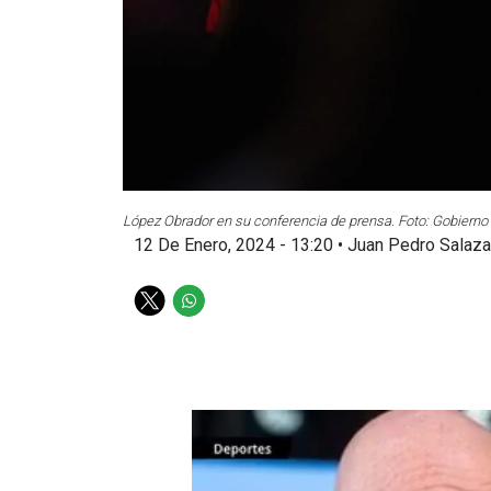
López Obrador en su conferencia de prensa. Foto: Gobierno
12 De Enero, 2024 - 13:20
•
Juan Pedro Salaza
T
W
w
h
i
a
t
t
t
s
e
a
r
p
p