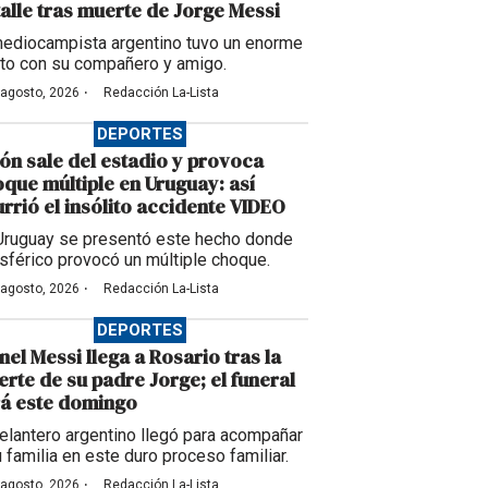
alle tras muerte de Jorge Messi
mediocampista argentino tuvo un enorme
to con su compañero y amigo.
·
 agosto, 2026
Redacción La-Lista
DEPORTES
ón sale del estadio y provoca
que múltiple en Uruguay: así
rrió el insólito accidente VIDEO
Uruguay se presentó este hecho donde
esférico provocó un múltiple choque.
·
 agosto, 2026
Redacción La-Lista
DEPORTES
nel Messi llega a Rosario tras la
rte de su padre Jorge; el funeral
á este domingo
delantero argentino llegó para acompañar
u familia en este duro proceso familiar.
·
 agosto, 2026
Redacción La-Lista