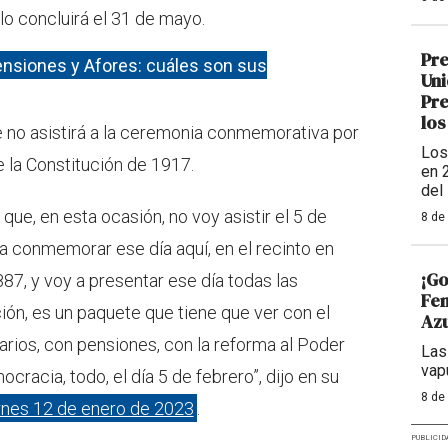
lo concluirá el 31 de mayo.
Pre
nsiones y Afores: cuáles son sus
Uni
Pre
los
 no asistirá a la ceremonia conmemorativa por
Los
e la Constitución de 1917.
en 
del
que, en esta ocasión, no voy asistir el 5 de
8 de
 conmemorar ese día aquí, en el recinto en
¡Go
87, y voy a presentar ese día todas las
Fem
ción, es un paquete que tiene que ver con el
Azu
larios, con pensiones, con la reforma al Poder
Las
vap
mocracia, todo, el día 5 de febrero”, dijo en su
8 de
rnes 12 de enero de 2023
.
PUBLICID