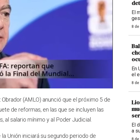
det
El 
ges
8 de
Bal
cho
ocu
En 
el 
8 de
 Obrador (AMLO) anunció que el próximo 5 de
Lio
mue
ete de reformas, en las que se incluyen las
ser
, al salario mínimo y al Poder Judicial.
El 
a s
e la Unión iniciará su segundo periodo de
8 de