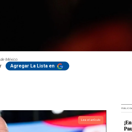
 de México.
r
Agregar La Lista en
PUBLICID
Lea el artículo
¡En
Pau