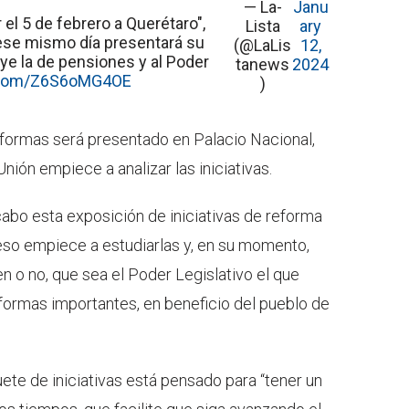
— La-
Janu
 el 5 de febrero a Querétaro",
Lista
ary
ese mismo día presentará su
(@LaLis
12,
ye la de pensiones y al Poder
tanews
2024
r.com/Z6S6oMG4OE
)
ormas será presentado en Palacio Nacional,
Unión empiece a analizar las iniciativas.
cabo esta exposición de iniciativas de reforma
reso empiece a estudiarlas y, en su momento,
en o no, que sea el Poder Legislativo el que
eformas importantes, en beneficio del pueblo de
te de iniciativas está pensado para “tener un