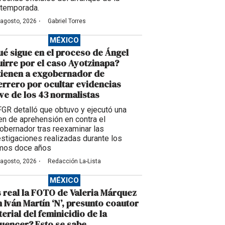
temporada.
·
 agosto, 2026
Gabriel Torres
MÉXICO
é sigue en el proceso de Ángel
irre por el caso Ayotzinapa?
tienen a exgobernador de
rrero por ocultar evidencias
ve de los 43 normalistas
FGR detalló que obtuvo y ejecutó una
en de aprehensión en contra el
obernador tras reexaminar las
estigaciones realizadas durante los
imos doce años
·
 agosto, 2026
Redacción La-Lista
MÉXICO
 real la FOTO de Valeria Márquez
 Iván Martín ‘N’, presunto coautor
erial del feminicidio de la
luencer? Esto se sabe