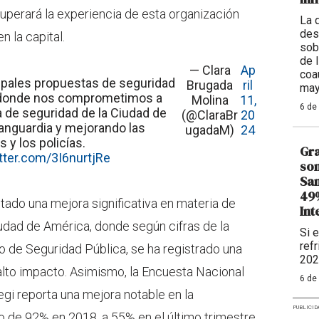
perará la experiencia de esta organización
La 
des
n la capital.
sob
de 
— Clara
Ap
coa
pales propuestas de seguridad
Brugada
ril
may
 donde nos comprometimos a
Molina
11,
6 de
a de seguridad de la Ciudad de
(@ClaraBr
20
anguardia y mejorando las
ugadaM)
24
 y los policías.
Gra
itter.com/3I6nurtjRe
son
Sam
49%
tado una mejora significativa en materia de
Int
udad de América, donde según cifras de la
Si 
refr
vo de Seguridad Pública, se ha registrado una
202
alto impacto. Asimismo, la Encuesta Nacional
6 de
gi reporta una mejora notable en la
PUBLICID
 de 92% en 2018, a 55% en el último trimestre