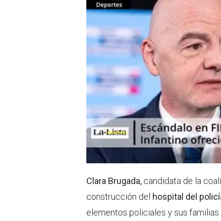
r
p
p
Clara Brugada,
candidata de la coal
construcción del
hospital del policí
elementos policiales y sus familias