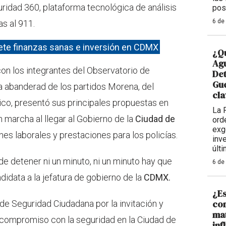
ridad 360, plataforma tecnológica de análisis
pos
6 de
s al 911.
ete finanzas sanas e inversión en CDMX
¿Qu
Agu
on los integrantes del Observatorio de
De
Gue
 abanderad de los partidos Morena, del
cla
co, presentó sus principales propuestas en
La 
 marcha al llegar al Gobierno de la
Ciudad de
ord
exg
s laborales y prestaciones para los policías.
inv
últ
e detener ni un minuto, ni un minuto hay que
6 de
ndidata a la jefatura de gobierno de la
CDMX.
¿Es
con
de Seguridad Ciudadana por la invitación y
mat
 compromiso con la seguridad en la Ciudad de
inf