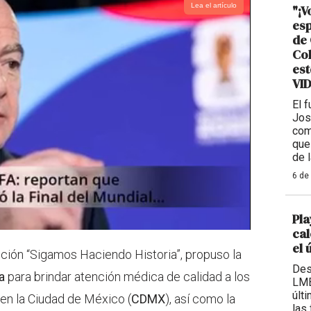
Lea el artículo
"¡V
esp
de 
Col
est
VI
El 
Jos
com
que
de 
6 de
Pla
cal
el 
ición “Sigamos Haciendo Historia”, propuso la
Des
a
para brindar atención médica de calidad a los
LMB
últ
 en la Ciudad de México (
CDMX
), así como la
las