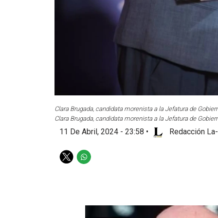
Clara Brugada, candidata morenista a la Jefatura de Gobier
Clara Brugada, candidata morenista a la Jefatura de Gobier
11 De Abril, 2024 - 23:58
•
Redacción La-
T
W
w
h
i
a
t
t
t
s
e
a