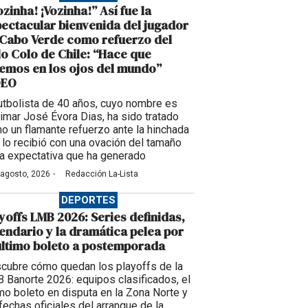
ozinha! ¡Vozinha!” Así fue la
ectacular bienvenida del jugador
Cabo Verde como refuerzo del
o Colo de Chile: “Hace que
emos en los ojos del mundo”
DEO
futbolista de 40 años, cuyo nombre es
imar José Évora Dias, ha sido tratado
o un flamante refuerzo ante la hinchada
 lo recibió con una ovación del tamaño
la expectativa que ha generado
·
 agosto, 2026
Redacción La-Lista
DEPORTES
yoffs LMB 2026: Series definidas,
endario y la dramática pelea por
último boleto a postemporada
cubre cómo quedan los playoffs de la
 Banorte 2026: equipos clasificados, el
imo boleto en disputa en la Zona Norte y
 fechas oficiales del arranque de la