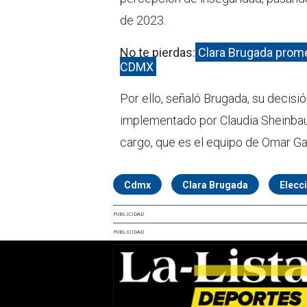
de 2023.
No te pierdas:
Clara Brugada promet
CDMX
Por ello, señaló Brugada, su decisi
implementado por Claudia Sheinbaum
cargo, que es el equipo de Omar Ga
Cdmx
Clara Brugada
Elecc
PUBLICIDAD
PUBLICIDAD