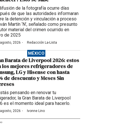
difusión de la fotografía ocurre días
pués de que las autoridades informaran
re la detención y vinculación a proceso
Iván Martín ‘N’, señalado como presunto
utor material del crimen ocurrido en
o de 2025
·
 agosto, 2026
Redacción La-Lista
MÉXICO
n Barata de Liverpool 2026: estos
 los mejores refrigeradores de
sung, LG y Hisense con hasta
 de descuento y Meses Sin
ereses
estás pensando en renovar tu
igerador, la Gran Barata de Liverpool
6 es el momento ideal para hacerlo.
·
 agosto, 2026
Ivonne Lino
AD