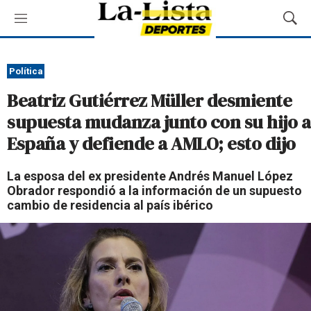
M
M
e
o
n
s
ú
t
Política
r
Beatriz Gutiérrez Müller desmiente
a
r
supuesta mudanza junto con su hijo a
B
España y defiende a AMLO; esto dijo
ú
s
q
La esposa del ex presidente Andrés Manuel López
u
Obrador respondió a la información de un supuesto
e
cambio de residencia al país ibérico
d
a