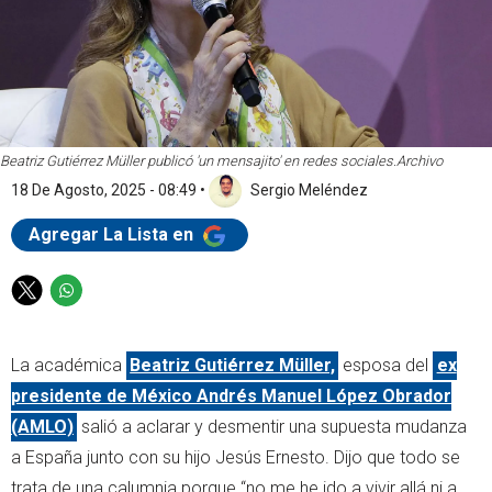
Beatriz Gutiérrez Müller publicó 'un mensajito' en redes sociales.
Archivo
18 De Agosto, 2025 - 08:49
•
Sergio Meléndez
Agregar La Lista en
T
W
w
h
i
a
La académica
Beatriz Gutiérrez Müller,
esposa del
ex
t
t
t
s
presidente de México Andrés Manuel López Obrador
e
a
(AMLO)
salió a aclarar y desmentir una supuesta mudanza
r
p
a España junto con su hijo Jesús Ernesto. Dijo que todo se
p
trata de una calumnia porque “no me he ido a vivir allá ni a