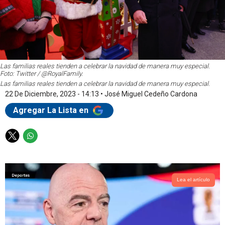
Las familias reales tienden a celebrar la navidad de manera muy especial.
Foto: Twitter / @RoyalFamily.
Las familias reales tienden a celebrar la navidad de manera muy especial.
22 De Diciembre, 2023 - 14:13
•
José Miguel Cedeño Cardona
Agregar La Lista en
T
W
w
h
i
a
t
t
t
s
Lea el artículo
e
a
r
p
p