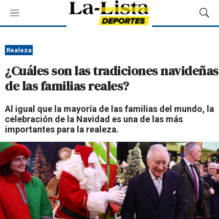
M
M
e
o
n
s
ú
t
Realeza
r
¿Cuáles son las tradiciones navideñas
a
r
de las familias reales?
B
ú
Al igual que la mayoría de las familias del mundo, la
s
celebración de la Navidad es una de las más
q
importantes para la realeza.
u
e
d
a