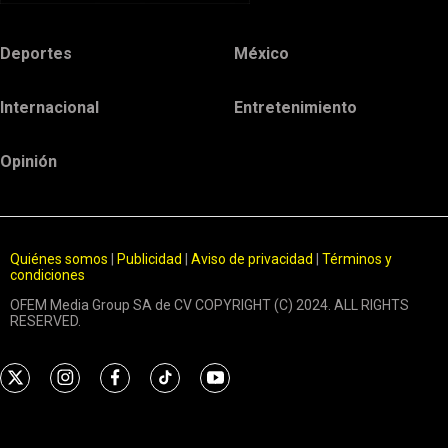
Deportes
México
Internacional
Entretenimiento
Opinión
Quiénes somos
|
Publicidad
|
Aviso de privacidad
|
Términos y
condiciones
OFEM Media Group SA de CV COPYRIGHT (C) 2024. ALL RIGHTS
RESERVED.
t
i
f
t
y
w
n
a
i
o
i
s
c
k
u