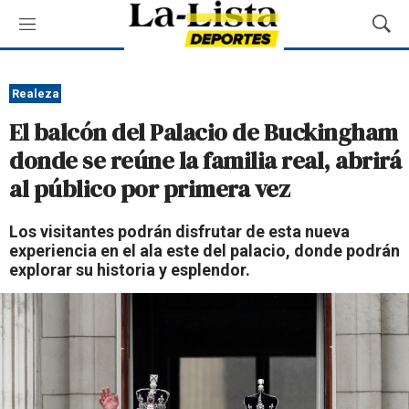
M
M
e
o
n
s
ú
t
Realeza
r
El balcón del Palacio de Buckingham
a
r
donde se reúne la familia real, abrirá
B
al público por primera vez
ú
s
q
Los visitantes podrán disfrutar de esta nueva
u
experiencia en el ala este del palacio, donde podrán
e
explorar su historia y esplendor.
d
a