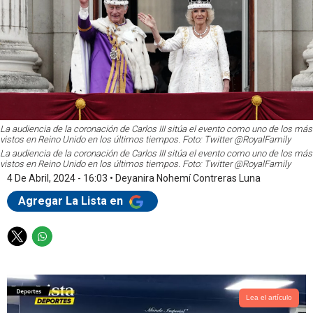
La audiencia de la coronación de Carlos III sitúa el evento como uno de los más
vistos en Reino Unido en los últimos tiempos. Foto: Twitter @RoyalFamily
La audiencia de la coronación de Carlos III sitúa el evento como uno de los más
vistos en Reino Unido en los últimos tiempos. Foto: Twitter @RoyalFamily
4 De Abril, 2024 - 16:03
•
Deyanira Nohemí Contreras Luna
Agregar La Lista en
T
W
w
h
i
a
t
t
t
s
Lea el artículo