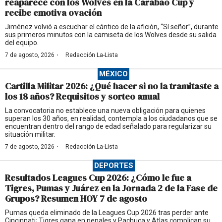
reaparece con los Wolves en la Carabao Cup y
recibe emotiva ovación
Jiménez volvió a escuchar el cántico de la afición, “Sí señor”, durante
sus primeros minutos con la camiseta de los Wolves desde su salida
del equipo.
·
7 de agosto, 2026
Redacción La-Lista
MÉXICO
Cartilla Militar 2026: ¿Qué hacer si no la tramitaste a
los 18 años? Requisitos y sorteo anual
La convocatoria no establece una nueva obligación para quienes
superan los 30 años, en realidad, contempla a los ciudadanos que se
encuentran dentro del rango de edad señalado para regularizar su
situación militar.
·
7 de agosto, 2026
Redacción La-Lista
DEPORTES
Resultados Leagues Cup 2026: ¿Cómo le fue a
Tigres, Pumas y Juárez en la Jornada 2 de la Fase de
Grupos? Resumen HOY 7 de agosto
Pumas queda eliminado de la Leagues Cup 2026 tras perder ante
Cincinnati; Tigres gana en penales y Pachuca y Atlas complican su