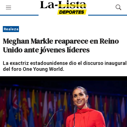
M
M
e
o
n
s
ú
t
Realeza
r
Meghan Markle reaparece en Reino
a
r
Unido ante jóvenes líderes
B
ú
La exactriz estadounidense dio el discurso inaugural
s
del foro One Young World.
q
u
e
d
a