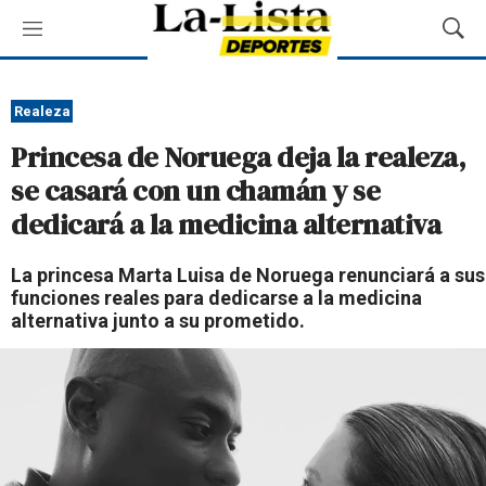
M
M
e
o
n
s
ú
t
Realeza
r
Princesa de Noruega deja la realeza,
a
r
se casará con un chamán y se
B
dedicará a la medicina alternativa
ú
s
q
La princesa Marta Luisa de Noruega renunciará a sus
u
funciones reales para dedicarse a la medicina
e
alternativa junto a su prometido.
d
a