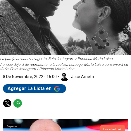
La pareja se casó en agosto. Foto: Instagram / Princesa Marta Luisa
Aunque dejará de representar a la realeza noruega, Marta Luisa conservará su
título. Foto: Instagram / Princesa Marta Luisa
8 De Noviembre, 2022 - 16:00
•
José Arrieta
Agregar La Lista en
T
W
w
h
i
a
t
t
t
s
Lea el artículo