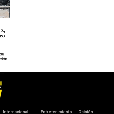
 X,
sco
 su
ción
Internacional
Entretenimiento
Opinión