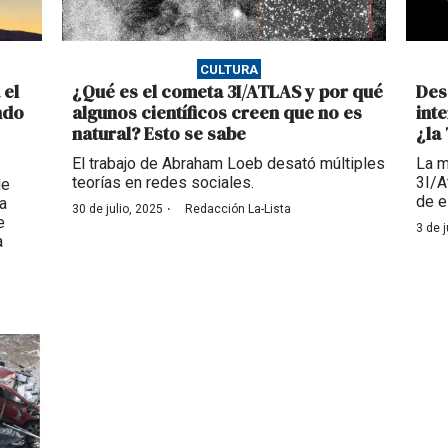
CULTURA
 el
¿Qué es el cometa 3I/ATLAS y por qué
Des
ndo
algunos científicos creen que no es
int
natural? Esto se sabe
¿la
El trabajo de Abraham Loeb desató múltiples
La m
teorías en redes sociales.
3I/A
de
de e
a
·
30 de julio, 2025
Redacción La-Lista
e
3 de j
a