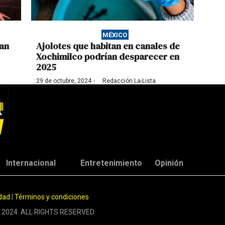
MÉXICO
zan
Ajolotes que habitan en canales de
Xochimilco podrían desparecer en
2025
·
29 de octubre, 2024
Redacción La-Lista
Internacional
Entretenimiento
Opinión
idad
|
Términos y condiciones
 2024. ALL RIGHTS RESERVED.