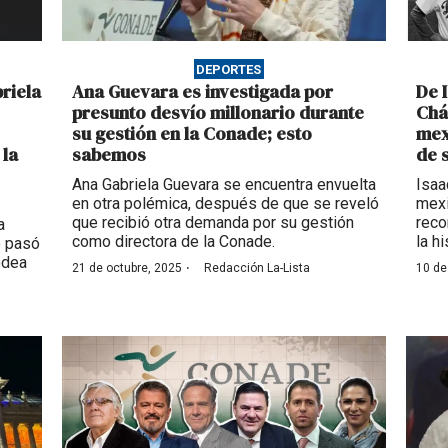
DEPORTES
riela
Ana Guevara es investigada por
De 
presunto desvío millonario durante
Chá
su gestión en la Conade; esto
mex
 la
sabemos
de 
Ana Gabriela Guevara se encuentra envuelta
Isaa
en otra polémica, después de que se reveló
mexi
que recibió otra demanda por su gestión
reco
a
como directora de la Conade.
la h
o pasó
odea
·
21 de octubre, 2025
Redacción La-Lista
10 de