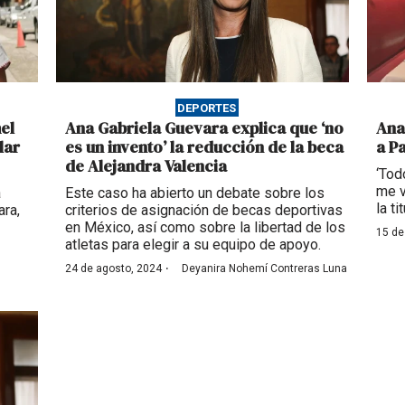
DEPORTES
el
Ana Gabriela Guevara explica que ‘no
Ana
lar
es un invento’ la reducción de la beca
a P
de Alejandra Valencia
‘Tod
me v
a
Este caso ha abierto un debate sobre los
la t
ara,
criterios de asignación de becas deportivas
en México, así como sobre la libertad de los
15 de
atletas para elegir a su equipo de apoyo.
·
24 de agosto, 2024
Deyanira Nohemí Contreras Luna