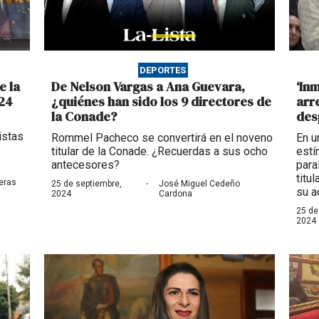
DEPORTES
e la
De Nelson Vargas a Ana Guevara,
‘In
024
¿quiénes han sido los 9 directores de
arr
la Conade?
des
istas
Rommel Pacheco se convertirá en el noveno
En u
titular de la Conade. ¿Recuerdas a sus ocho
estí
antecesores?
para
titu
·
eras
25 de septiembre,
José Miguel Cedeño
su a
2024
Cardona
25 de
2024