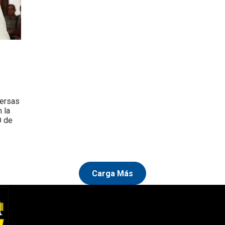
versas
 la
O de
Carga Más