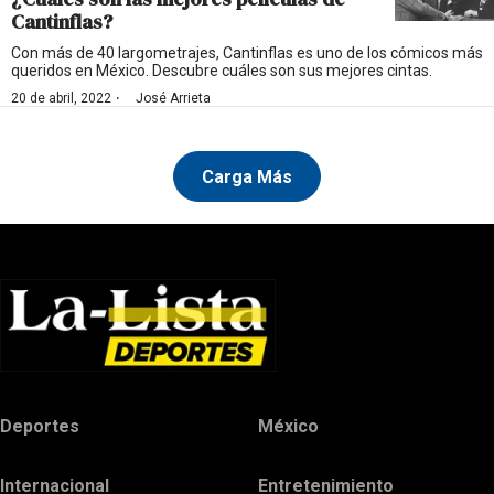
Cantinflas?
Con más de 40 largometrajes, Cantinflas es uno de los cómicos más
queridos en México. Descubre cuáles son sus mejores cintas.
·
20 de abril, 2022
José Arrieta
Carga Más
Deportes
México
Internacional
Entretenimiento