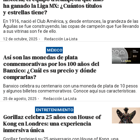
ha ganado la Liga MX: ¿Cuántos títulos
y estrellas tiene?
En 1916, nació el Club América, y, desde entonces, la grandeza de las
Águilas se fue construyendo; las copas de campeón que fue llevando
a sus vitrinas son fe de ello.
·
12 de octubre, 2025
Redacción La-Lista
MÉXICO
Así son las monedas de plata
conmemorativas por los 100 años del
Banxico: ¿Cuál es su precio y dónde
comprarlas?
Banxico celebra su centenario con una moneda de plata de 10 pesos
y algunos billetes conmemorativos. Conoce aquí sus características.
·
25 de agosto, 2025
Redacción La-Lista
ENTRETENIMIENTO
Gorillaz celebra 25 años con House of
Kong en Londres: una experiencia
inmersiva única
Gorillaz festejará su 25 aniversario con House of Kong, una