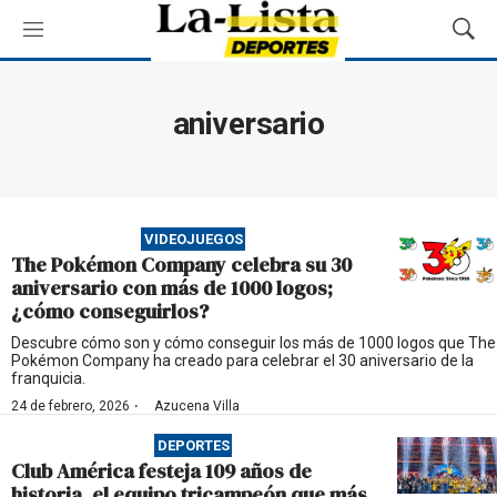
M
M
e
o
n
s
ú
t
aniversario
r
a
r
B
ú
VIDEOJUEGOS
s
The Pokémon Company celebra su 30
q
aniversario con más de 1000 logos;
u
¿cómo conseguirlos?
e
d
Descubre cómo son y cómo conseguir los más de 1000 logos que The
Pokémon Company ha creado para celebrar el 30 aniversario de la
a
franquicia.
·
24 de febrero, 2026
Azucena Villa
DEPORTES
Club América festeja 109 años de
historia, el equipo tricampeón que más