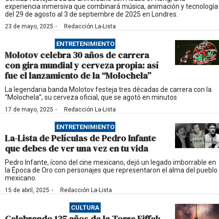
experiencia inmersiva que combinará música, animación y tecnología
del 29 de agosto al 3 de septiembre de 2025 en Londres.
·
23 de mayo, 2025
Redacción La-Lista
ENTRETENIMIENTO
Molotov celebra 30 años de carrera
con gira mundial y cerveza propia: así
fue el lanzamiento de la “Molochela”
La legendaria banda Molotov festeja tres décadas de carrera con la
“Molochela”, su cerveza oficial, que se agotó en minutos
·
17 de mayo, 2025
Redacción La-Lista
ENTRETENIMIENTO
La-Lista de Películas de Pedro Infante
que debes de ver una vez en tu vida
Pedro Infante, ícono del cine mexicano, dejó un legado imborrable en
la Época de Oro con personajes que representaron el alma del pueblo
mexicano.
·
15 de abril, 2025
Redacción La-Lista
CULTURA
Celebrando 135 años de la Torre Eiffel: