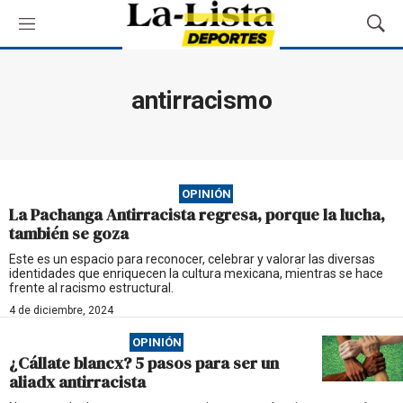
M
M
e
o
n
s
ú
t
antirracismo
r
a
r
B
ú
OPINIÓN
s
La Pachanga Antirracista regresa, porque la lucha,
q
también se goza
u
e
Este es un espacio para reconocer, celebrar y valorar las diversas
identidades que enriquecen la cultura mexicana, mientras se hace
d
frente al racismo estructural.
a
4 de diciembre, 2024
OPINIÓN
¿Cállate blancx? 5 pasos para ser un
aliadx antirracista