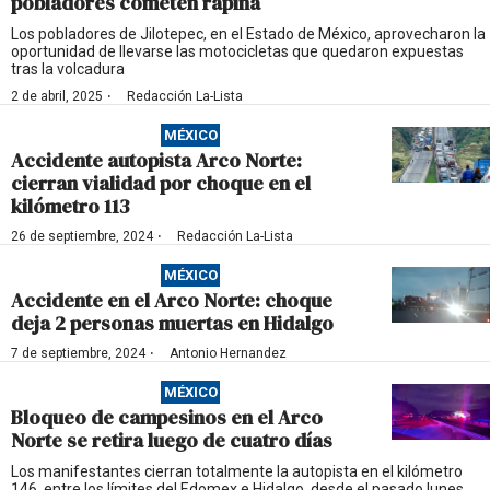
pobladores cometen rapiña
Los pobladores de Jilotepec, en el Estado de México, aprovecharon la
oportunidad de llevarse las motocicletas que quedaron expuestas
tras la volcadura
·
2 de abril, 2025
Redacción La-Lista
MÉXICO
Accidente autopista Arco Norte:
cierran vialidad por choque en el
kilómetro 113
·
26 de septiembre, 2024
Redacción La-Lista
MÉXICO
Accidente en el Arco Norte: choque
deja 2 personas muertas en Hidalgo
·
7 de septiembre, 2024
Antonio Hernandez
MÉXICO
Bloqueo de campesinos en el Arco
Norte se retira luego de cuatro días
Los manifestantes cierran totalmente la autopista en el kilómetro
146, entre los límites del Edomex e Hidalgo, desde el pasado lunes.