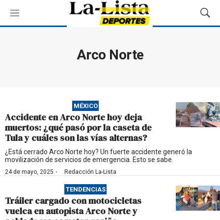
M
M
e
o
n
s
ú
t
Arco Norte
r
a
r
B
ú
MÉXICO
s
Accidente en Arco Norte hoy deja
q
muertos: ¿qué pasó por la caseta de
u
Tula y cuáles son las vías alternas?
e
d
¿Está cerrado Arco Norte hoy? Un fuerte accidente generó la
movilización de servicios de emergencia. Esto se sabe.
a
·
24 de mayo, 2025
Redacción La-Lista
TENDENCIAS
Tráiler cargado con motocicletas
vuelca en autopista Arco Norte y