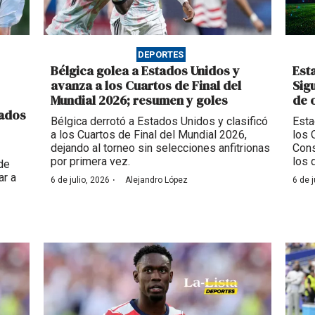
DEPORTES
Bélgica golea a Estados Unidos y
Est
avanza a los Cuartos de Final del
Sig
Mundial 2026; resumen y goles
de 
tados
Bélgica derrotó a Estados Unidos y clasificó
Esta
a los Cuartos de Final del Mundial 2026,
los 
dejando al torneo sin selecciones anfitrionas
Cons
por primera vez.
los 
de
ar a
·
6 de julio, 2026
Alejandro López
6 de j