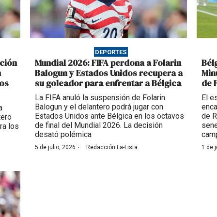
DEPORTES
ación
Mundial 2026: FIFA perdona a Folarin
Bél
n
Balogun y Estados Unidos recupera a
Min
dos
su goleador para enfrentar a Bélgica
de 
La FIFA anuló la suspensión de Folarin
El e
Balogun y el delantero podrá jugar con
enca
a
Estados Unidos ante Bélgica en los octavos
de R
tero
de final del Mundial 2026. La decisión
sene
ra los
desató polémica
cam
·
5 de julio, 2026
Redacción La-Lista
1 de j