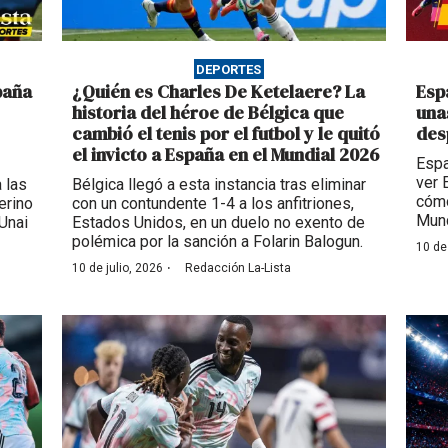
DEPORTES
paña
¿Quién es Charles De Ketelaere? La
Esp
historia del héroe de Bélgica que
una
cambió el tenis por el futbol y le quitó
des
el invicto a España en el Mundial 2026
Espa
ver 
 las
Bélgica llegó a esta instancia tras eliminar
cómo
erino
con un contundente 1-4 a los anfitriones,
Mund
 Unai
Estados Unidos, en un duelo no exento de
polémica por la sanción a Folarin Balogun.
10 de
·
10 de julio, 2026
Redacción La-Lista