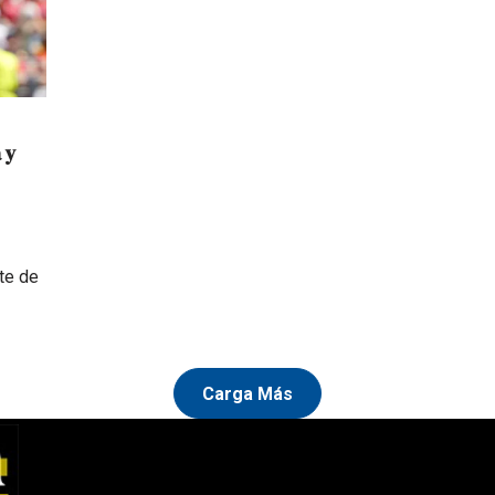
 y
te de
Carga Más