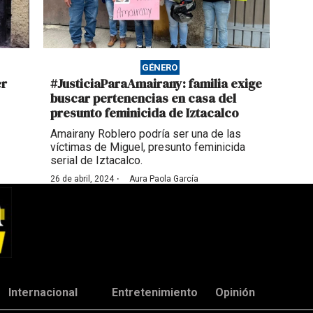
GÉNERO
er
#JusticiaParaAmairany: familia exige
buscar pertenencias en casa del
presunto feminicida de Iztacalco
Amairany Roblero podría ser una de las
víctimas de Miguel, presunto feminicida
serial de Iztacalco.
·
26 de abril, 2024
Aura Paola García
Internacional
Entretenimiento
Opinión