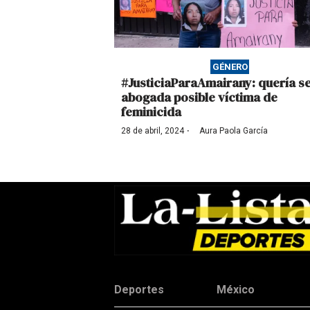
GÉNERO
#JusticiaParaAmairany: quería s
abogada posible víctima de
feminicida
·
28 de abril, 2024
Aura Paola García
Deportes
México