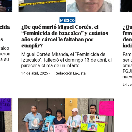
MÉXICO
cida
¿De qué murió Miguel Cortés, el
¿Qu
“Feminicida de Iztacalco” y cuántos
fem
os
años de cárcel le faltaban por
dem
cumplir?
ind
calco
gieron
Miguel Cortés Miranda, el “Feminicida de
Fami
 a su
Iztacalco”, falleció el domingo 13 de abril, al
seri
parecer víctima de un infarto
omis
FGJC
·
14 de abril, 2025
Redacción La-Lista
nuev
24 de