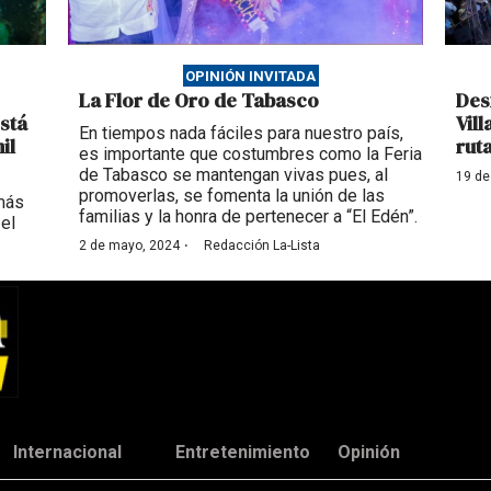
OPINIÓN INVITADA
La Flor de Oro de Tabasco
Des
stá
Vil
En tiempos nada fáciles para nuestro país,
il
rut
es importante que costumbres como la Feria
de Tabasco se mantengan vivas pues, al
19 de
promoverlas, se fomenta la unión de las
 más
familias y la honra de pertenecer a “El Edén”.
el
·
2 de mayo, 2024
Redacción La-Lista
Internacional
Entretenimiento
Opinión