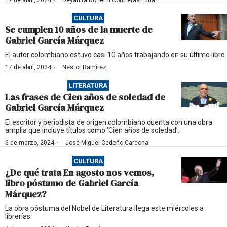
·
17 de abril, 2024
Deyanira Nohemí Contreras Luna
CULTURA
Se cumplen 10 años de la muerte de
Gabriel García Márquez
El autor colombiano estuvo casi 10 años trabajando en su último libro.
·
17 de abril, 2024
Nestor Ramírez
LITERATURA
Las frases de Cien años de soledad de
Gabriel García Márquez
El escritor y periodista de origen colombiano cuenta con una obra
amplia que incluye títulos como ‘Cien años de soledad’.
·
6 de marzo, 2024
José Miguel Cedeño Cardona
CULTURA
¿De qué trata En agosto nos vemos,
libro póstumo de Gabriel García
Márquez?
La obra póstuma del Nobel de Literatura llega este miércoles a
librerías.