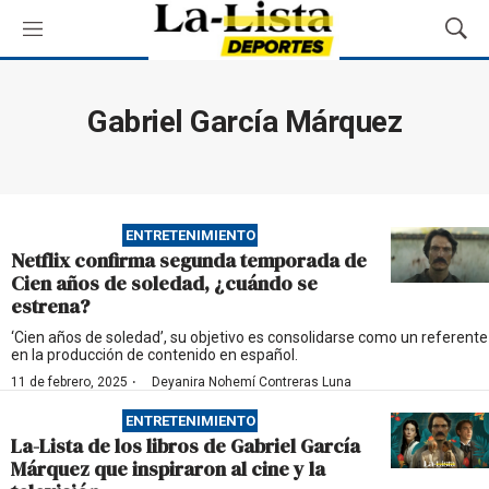
M
M
e
o
n
s
ú
t
Gabriel García Márquez
r
a
r
B
ú
ENTRETENIMIENTO
s
Netflix confirma segunda temporada de
q
Cien años de soledad, ¿cuándo se
u
estrena?
e
d
‘Cien años de soledad’, su objetivo es consolidarse como un referente
en la producción de contenido en español.
a
·
11 de febrero, 2025
Deyanira Nohemí Contreras Luna
ENTRETENIMIENTO
La-Lista de los libros de Gabriel García
Márquez que inspiraron al cine y la