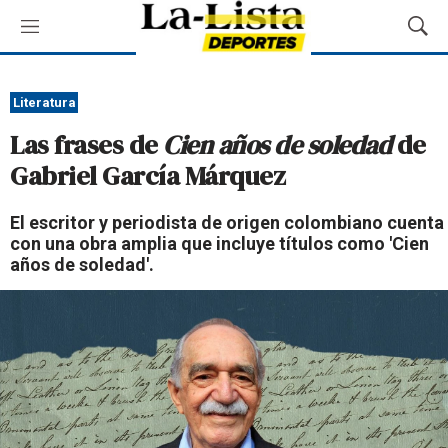
M
M
e
o
n
s
ú
t
Literatura
r
Las frases de
Cien años de soledad
de
a
r
Gabriel García Márquez
B
ú
El escritor y periodista de origen colombiano cuenta
s
con una obra amplia que incluye títulos como 'Cien
q
años de soledad'.
u
e
d
a