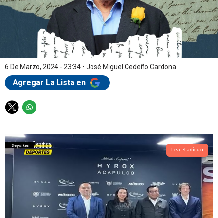
6 De Marzo, 2024 - 23:34
•
José Miguel Cedeño Cardona
Agregar La Lista en
T
W
w
h
i
a
t
t
t
s
Lea el artículo
e
a
r
p
p