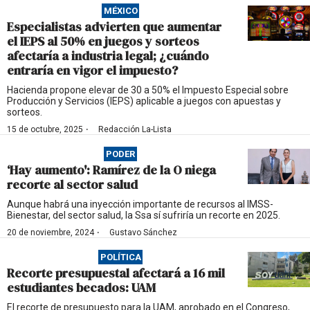
MÉXICO
Especialistas advierten que aumentar
el IEPS al 50% en juegos y sorteos
afectaría a industria legal; ¿cuándo
entraría en vigor el impuesto?
Hacienda propone elevar de 30 a 50% el Impuesto Especial sobre
Producción y Servicios (IEPS) aplicable a juegos con apuestas y
sorteos.
·
15 de octubre, 2025
Redacción La-Lista
PODER
‘Hay aumento': Ramírez de la O niega
recorte al sector salud
Aunque habrá una inyección importante de recursos al IMSS-
Bienestar, del sector salud, la Ssa sí sufriría un recorte en 2025.
·
20 de noviembre, 2024
Gustavo Sánchez
POLÍTICA
Recorte presupuestal afectará a 16 mil
estudiantes becados: UAM
El recorte de presupuesto para la UAM, aprobado en el Congreso,