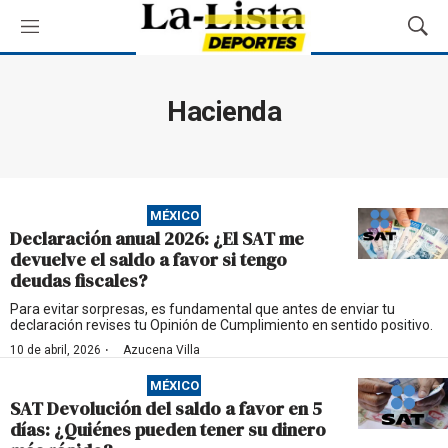
M
M
e
o
n
s
ú
t
Hacienda
r
a
r
B
ú
MÉXICO
s
Declaración anual 2026: ¿El SAT me
q
devuelve el saldo a favor si tengo
u
deudas fiscales?
e
d
Para evitar sorpresas, es fundamental que antes de enviar tu
declaración revises tu Opinión de Cumplimiento en sentido positivo.
a
·
10 de abril, 2026
Azucena Villa
MÉXICO
SAT Devolución del saldo a favor en 5
días: ¿Quiénes pueden tener su dinero