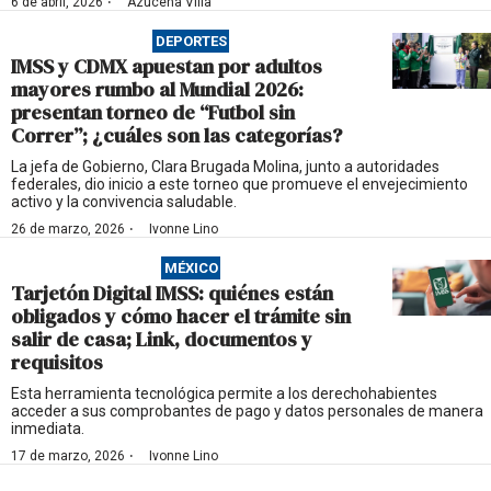
·
6 de abril, 2026
Azucena Villa
DEPORTES
IMSS y CDMX apuestan por adultos
mayores rumbo al Mundial 2026:
presentan torneo de “Futbol sin
Correr”; ¿cuáles son las categorías?
La jefa de Gobierno, Clara Brugada Molina, junto a autoridades
federales, dio inicio a este torneo que promueve el envejecimiento
activo y la convivencia saludable.
·
26 de marzo, 2026
Ivonne Lino
MÉXICO
Tarjetón Digital IMSS: quiénes están
obligados y cómo hacer el trámite sin
salir de casa; Link, documentos y
requisitos
Esta herramienta tecnológica permite a los derechohabientes
acceder a sus comprobantes de pago y datos personales de manera
inmediata.
·
17 de marzo, 2026
Ivonne Lino