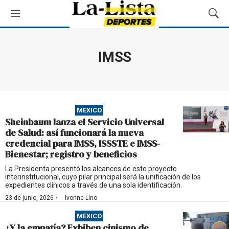
M
M
e
o
n
s
ú
t
IMSS
r
a
r
B
ú
MÉXICO
s
Sheinbaum lanza el Servicio Universal
q
de Salud: así funcionará la nueva
u
credencial para IMSS, ISSSTE e IMSS-
e
Bienestar; registro y beneficios
d
a
La Presidenta presentó los alcances de este proyecto
interinstitucional, cuyo pilar principal será la unificación de los
expedientes clínicos a través de una sola identificación.
·
23 de junio, 2026
Ivonne Lino
MÉXICO
¿Y la empatía? Exhiben cinismo de