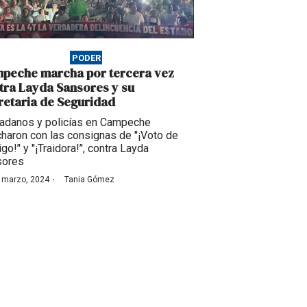
PODER
peche marcha por tercera vez
tra Layda Sansores y su
retaria de Seguridad
adanos y policías en Campeche
haron con las consignas de ''¡Voto de
go!’' y ''¡Traidora!’', contra Layda
sores
·
 marzo, 2024
Tania Gómez