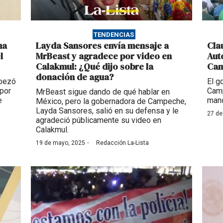
TENDENCIAS
ma
Layda Sansores envía mensaje a
Cla
l
MrBeast y agradece por video en
Aut
Calakmul: ¿Qué dijo sobre la
Ca
donación de agua?
abezó
El g
por
Camp
MrBeast sigue dando de qué hablar en
e
mand
México, pero la gobernadora de Campeche,
Layda Sansores, salió en su defensa y le
27 de
agradeció públicamente su video en
Calakmul.
·
19 de mayo, 2025
Redacción La-Lista