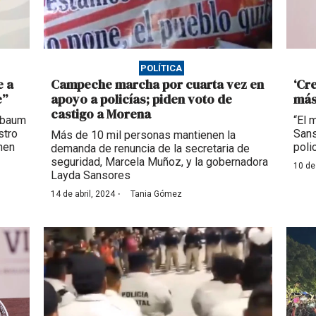
POLÍTICA
e a
Campeche marcha por cuarta vez en
‘Cr
e”
apoyo a policías; piden voto de
más
castigo a Morena
nbaum
“El 
stro
Sans
Más de 10 mil personas mantienen la
nen
poli
demanda de renuncia de la secretaria de
seguridad, Marcela Muñoz, y la gobernadora
10 de
Layda Sansores
·
14 de abril, 2024
Tania Gómez