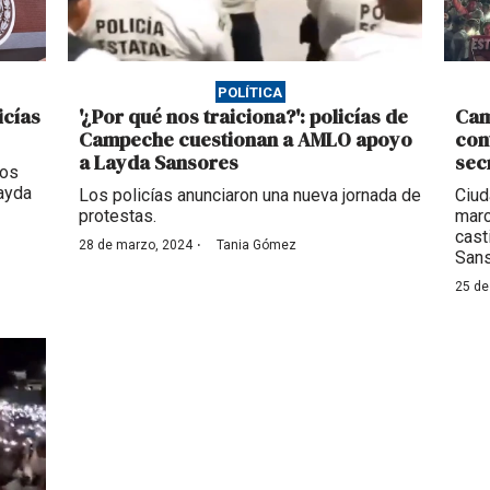
POLÍTICA
icías
'¿Por qué nos traiciona?': policías de
Cam
Campeche cuestionan a AMLO apoyo
con
a Layda Sansores
sec
ios
Layda
Los policías anunciaron una nueva jornada de
Ciud
protestas.
marc
casti
·
28 de marzo, 2024
Tania Gómez
San
25 de