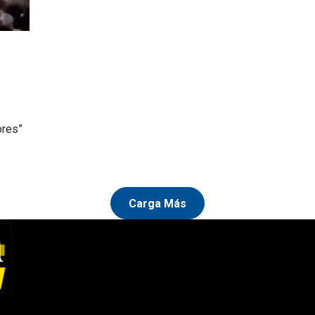
ores”
Carga Más