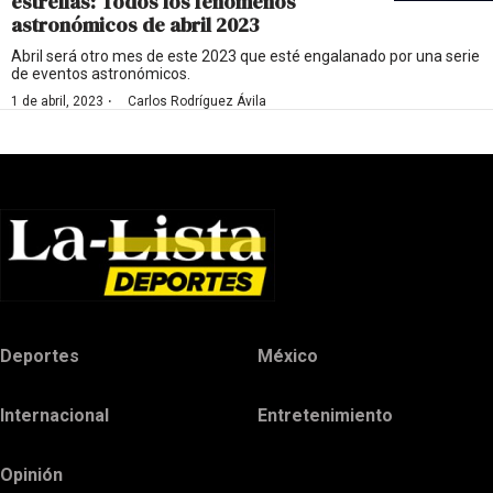
estrellas: Todos los fenómenos
astronómicos de abril 2023
Abril será otro mes de este 2023 que esté engalanado por una serie
de eventos astronómicos.
·
1 de abril, 2023
Carlos Rodríguez Ávila
Deportes
México
Internacional
Entretenimiento
Opinión