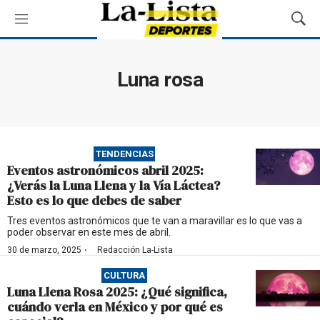
M
M
e
o
n
s
ú
t
Luna rosa
r
a
r
B
ú
TENDENCIAS
s
Eventos astronómicos abril 2025:
q
¿Verás la Luna Llena y la Vía Láctea?
u
Esto es lo que debes de saber
e
d
Tres eventos astronómicos que te van a maravillar es lo que vas a
poder observar en este mes de abril.
a
·
30 de marzo, 2025
Redacción La-Lista
CULTURA
Luna Llena Rosa 2025: ¿Qué significa,
cuándo verla en México y por qué es