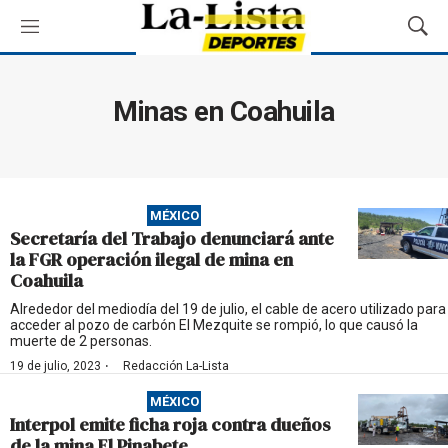
M
M
e
o
n
s
ú
t
Minas en Coahuila
r
a
r
B
ú
MÉXICO
s
Secretaría del Trabajo denunciará ante
q
la FGR operación ilegal de mina en
u
Coahuila
e
d
Alrededor del mediodía del 19 de julio, el cable de acero utilizado para
acceder al pozo de carbón El Mezquite se rompió, lo que causó la
a
muerte de 2 personas.
·
19 de julio, 2023
Redacción La-Lista
MÉXICO
Interpol emite ficha roja contra dueños
de la mina El Pinabete