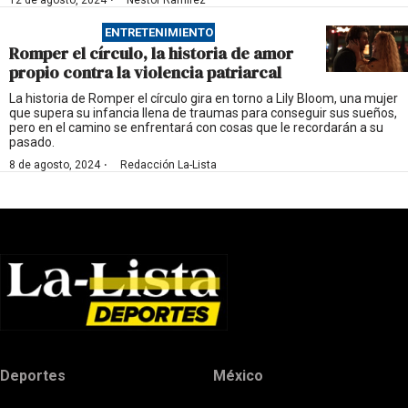
·
12 de agosto, 2024
Nestor Ramírez
ENTRETENIMIENTO
Romper el círculo, la historia de amor
propio contra la violencia patriarcal
La historia de Romper el círculo gira en torno a Lily Bloom, una mujer
que supera su infancia llena de traumas para conseguir sus sueños,
pero en el camino se enfrentará con cosas que le recordarán a su
pasado.
·
8 de agosto, 2024
Redacción La-Lista
Deportes
México