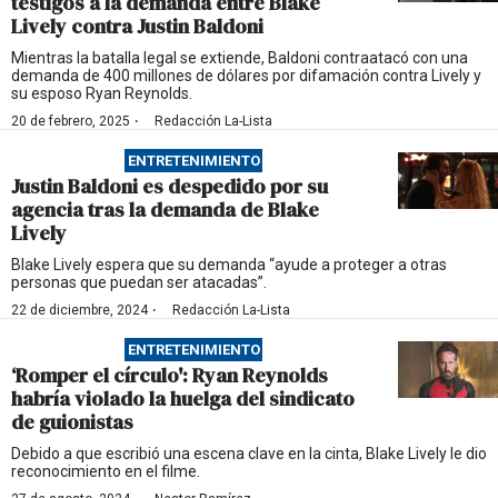
testigos a la demanda entre Blake
Lively contra Justin Baldoni
Mientras la batalla legal se extiende, Baldoni contraatacó con una
demanda de 400 millones de dólares por difamación contra Lively y
su esposo Ryan Reynolds.
·
20 de febrero, 2025
Redacción La-Lista
ENTRETENIMIENTO
Justin Baldoni es despedido por su
agencia tras la demanda de Blake
Lively
Blake Lively espera que su demanda “ayude a proteger a otras
personas que puedan ser atacadas”.
·
22 de diciembre, 2024
Redacción La-Lista
ENTRETENIMIENTO
‘Romper el círculo': Ryan Reynolds
habría violado la huelga del sindicato
de guionistas
Debido a que escribió una escena clave en la cinta, Blake Lively le dio
reconocimiento en el filme.