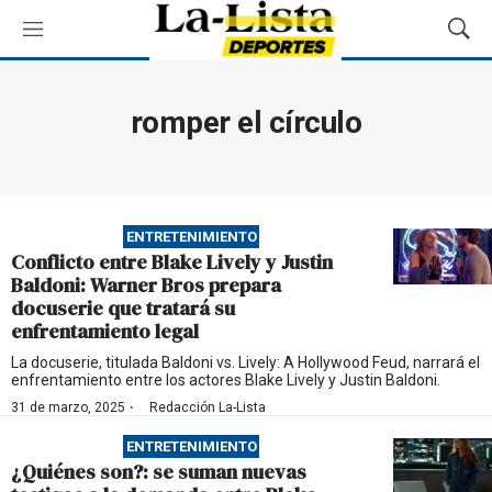
M
M
e
o
n
s
ú
t
romper el círculo
r
a
r
B
ú
ENTRETENIMIENTO
s
Conflicto entre Blake Lively y Justin
q
Baldoni: Warner Bros prepara
u
docuserie que tratará su
e
enfrentamiento legal
d
a
La docuserie, titulada Baldoni vs. Lively: A Hollywood Feud, narrará el
enfrentamiento entre los actores Blake Lively y Justin Baldoni.
·
31 de marzo, 2025
Redacción La-Lista
ENTRETENIMIENTO
¿Quiénes son?: se suman nuevas