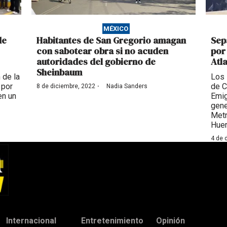
MÉXICO
de
Habitantes de San Gregorio amagan
Sep
con sabotear obra si no acuden
por
autoridades del gobierno de
Atl
Sheinbaum
 de la
Los 
·
 por
de C
8 de diciembre, 2022
Nadia Sanders
en un
Emig
gene
Metr
Huer
4 de 
Internacional
Entretenimiento
Opinión