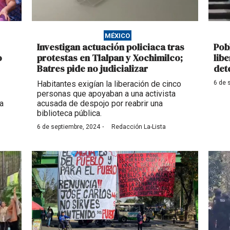
MÉXICO
Investigan actuación policiaca tras
Pob
o
protestas en Tlalpan y Xochimilco;
lib
Batres pide no judicializar
det
Habitantes exigían la liberación de cinco
6 de 
personas que apoyaban a una activista
a
acusada de despojo por reabrir una
biblioteca pública.
·
6 de septiembre, 2024
Redacción La-Lista