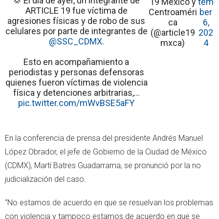
💢 El día de ayer, un integrante de
19 México y
tem
ARTICLE 19 fue víctima de
Centroaméri
ber
agresiones físicas y de robo de sus
ca
6,
celulares por parte de integrantes de
(@article19
202
@SSC_CDMX
.
mxca)
4
Esto en acompañamiento a
periodistas y personas defensoras
quienes fueron víctimas de violencia
física y detenciones arbitrarias,…
pic.twitter.com/mWvBSE5aFY
En la conferencia de prensa del presidente Andrés Manuel
López Obrador, el jefe de Gobierno de la Ciudad de México
(CDMX), Martí Batres Guadarrama, se pronunció por la no
judicialización del caso.
“No estamos de acuerdo en que se resuelvan los problemas
con violencia y tampoco estamos de acuerdo en que se