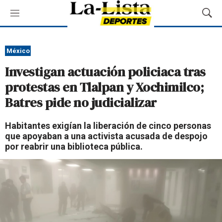
M
M
e
o
n
s
ú
t
México
r
Investigan actuación policiaca tras
a
r
protestas en Tlalpan y Xochimilco;
B
Batres pide no judicializar
ú
s
q
Habitantes exigían la liberación de cinco personas
u
que apoyaban a una activista acusada de despojo
e
por reabrir una biblioteca pública.
d
a