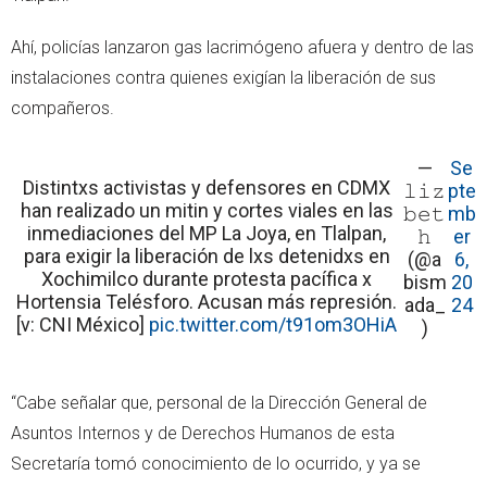
Ahí, policías lanzaron gas lacrimógeno afuera y dentro de las
instalaciones contra quienes exigían la liberación de sus
compañeros.
—
Se
Distintxs activistas y defensores en CDMX
𝚕𝚒𝚣
pte
han realizado un mitin y cortes viales en las
𝚋𝚎𝚝
mb
inmediaciones del MP La Joya, en Tlalpan,
𝚑
er
para exigir la liberación de lxs detenidxs en
(@a
6,
Xochimilco durante protesta pacífica x
bism
20
Hortensia Telésforo. Acusan más represión.
ada_
24
[v: CNI México]
pic.twitter.com/t91om3OHiA
)
“Cabe señalar que, personal de la Dirección General de
Asuntos Internos y de Derechos Humanos de esta
Secretaría tomó conocimiento de lo ocurrido, y ya se