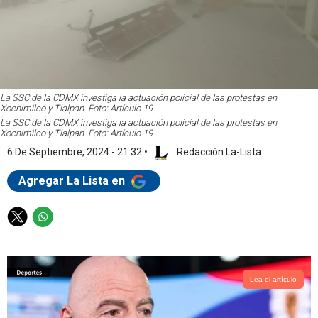
La SSC de la CDMX investiga la actuación policial de las protestas en
Xochimilco y Tlalpan. Foto: Artículo 19
La SSC de la CDMX investiga la actuación policial de las protestas en
Xochimilco y Tlalpan. Foto: Artículo 19
6 De Septiembre, 2024 - 21:32
•
Redacción La-Lista
Agregar La Lista en
T
W
w
h
i
a
t
t
t
s
Lea el artículo
e
a
r
p