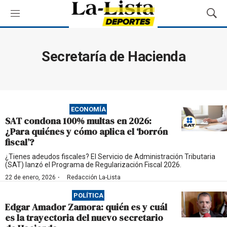
M
M
e
o
n
s
ú
t
Secretaría de Hacienda
r
a
r
B
ú
ECONOMÍA
s
SAT condona 100% multas en 2026:
q
¿Para quiénes y cómo aplica el ‘borrón
u
fiscal’?
e
d
¿Tienes adeudos fiscales? El Servicio de Administración Tributaria
(SAT) lanzó el Programa de Regularización Fiscal 2026.
a
·
22 de enero, 2026
Redacción La-Lista
POLÍTICA
Edgar Amador Zamora: quién es y cuál
es la trayectoria del nuevo secretario