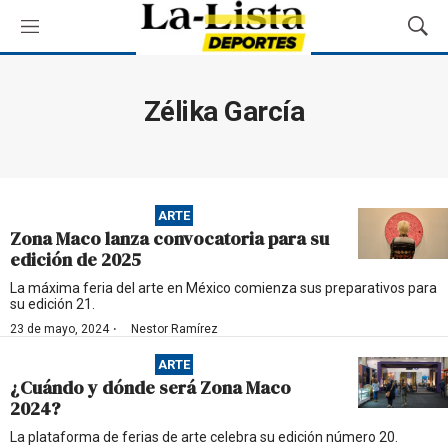
M
M
e
o
n
s
ú
t
Zélika García
r
a
r
B
ú
ARTE
s
Zona Maco lanza convocatoria para su
q
edición de 2025
u
e
La máxima feria del arte en México comienza sus preparativos para
su edición 21.
d
a
·
23 de mayo, 2024
Nestor Ramírez
ARTE
¿Cuándo y dónde será Zona Maco
2024?
La plataforma de ferias de arte celebra su edición número 20.