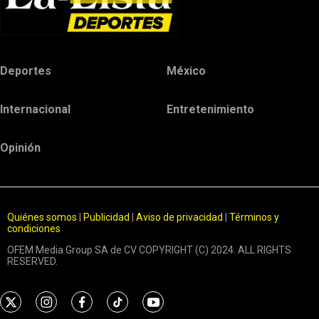
Deportes
México
Internacional
Entretenimiento
Opinión
Quiénes somos
|
Publicidad
|
Aviso de privacidad
|
Términos y
condiciones
OFEM Media Group SA de CV COPYRIGHT (C) 2024. ALL RIGHTS
RESERVED.
t
i
f
t
y