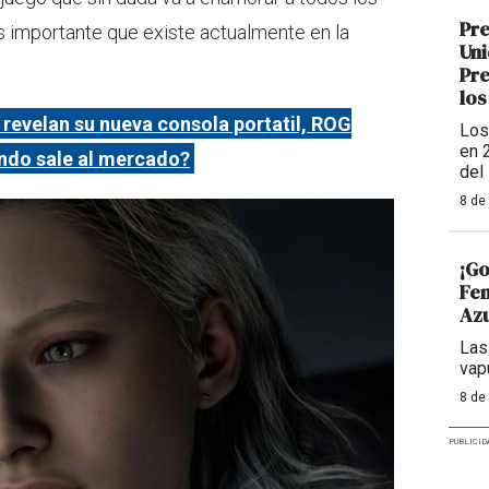
Pre
s importante que existe actualmente en la
Uni
Pre
los
revelan su nueva consola portatil, ROG
Los
en 
ándo sale al mercado?
del
8 de
¡Go
Fem
Azu
Las
vap
8 de
PUBLICID