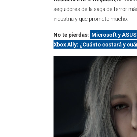
seguidores de la saga de terror má
industria y que promete mucho.
No te pierdas:
Microsoft y ASUS 
Xbox Ally: ¿Cuánto costará y cu