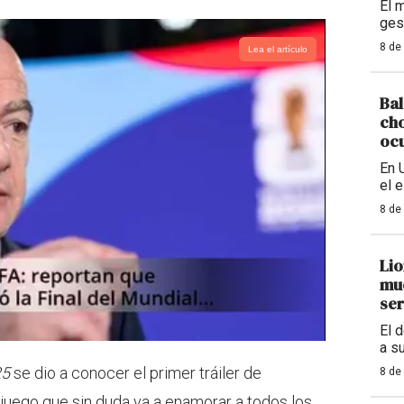
El 
ges
8 de
Lea el artículo
Bal
cho
ocu
En 
el 
8 de
Lio
mue
ser
El 
a s
25
se dio a conocer el primer tráiler de
8 de
ojuego que sin duda va a enamorar a todos los