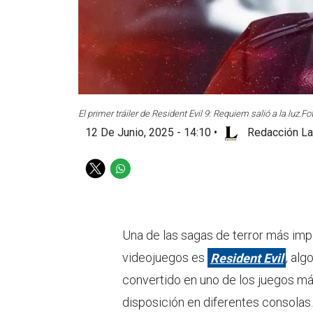
El primer tráiler de Resident Evil 9: Requiem salió a la luz.
Fo
12 De Junio, 2025 - 14:10
•
Redacción La
T
W
w
h
i
a
t
t
t
s
Una de las sagas de terror más imp
e
a
videojuegos es
Resident Evil
, alg
r
p
p
convertido en uno de los juegos má
disposición en diferentes consolas.