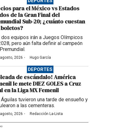
DEPORTES
cios para el México vs Estados
dos de la Gran Final del
mundial Sub-20; ¿cuánto cuestan
 boletos?
 dos equipos irán a Juegos Olímpicos
2028, pero aún falta definir al campeón
 Premundial.
·
 agosto, 2026
Hugo García
DEPORTES
leada de escándalo! América
enil le mete DIEZ GOLES a Cruz
l en la Liga MX Femenil
 Águilas tuvieron una tarde de ensueño y
ulearon a las cementeras.
·
 agosto, 2026
Redacción La-Lista
AD