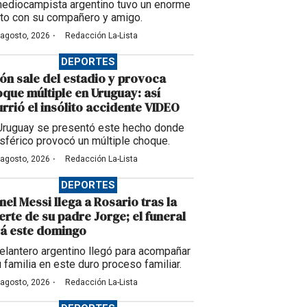
mediocampista argentino tuvo un enorme
to con su compañero y amigo.
·
 agosto, 2026
Redacción La-Lista
DEPORTES
ón sale del estadio y provoca
que múltiple en Uruguay: así
rrió el insólito accidente VIDEO
Uruguay se presentó este hecho donde
esférico provocó un múltiple choque.
·
 agosto, 2026
Redacción La-Lista
DEPORTES
nel Messi llega a Rosario tras la
rte de su padre Jorge; el funeral
á este domingo
delantero argentino llegó para acompañar
u familia en este duro proceso familiar.
·
 agosto, 2026
Redacción La-Lista